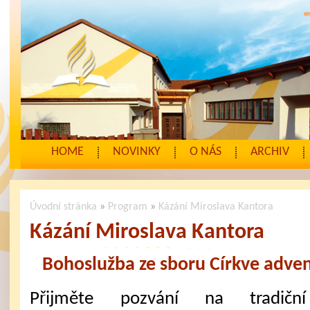
HOME
NOVINKY
O NÁS
ARCHIV
Úvodní stránka
»
Program
»
Kázání Miroslava Kantora
Kázání Miroslava Kantora
Bohoslužba ze sboru Církve adven
Přijměte pozvání na tradiční