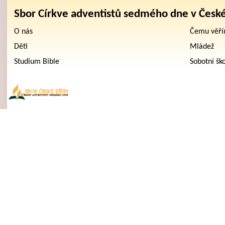
Sbor Církve adventistů sedmého dne v Česk
O nás
Čemu věř
Děti
Mládež
Studium Bible
Sobotní šk