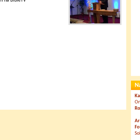
in na BibleTV
N
Ka
On
Ro
Ar
Fo
So