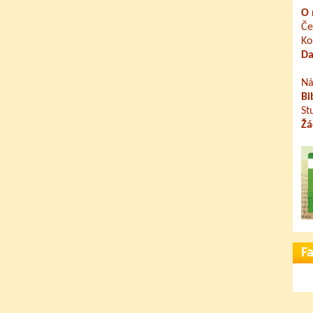
O 
Če
Ko
Da
Ná
Bi
St
Žá
F