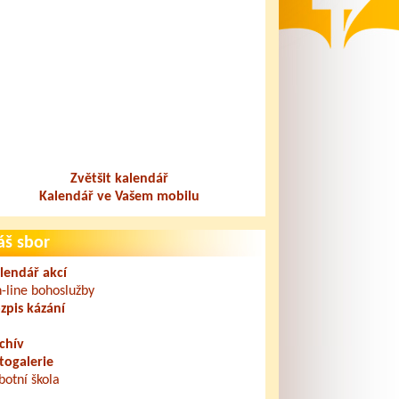
Zvětšit kalendář
Kalendář ve Vašem mobilu
áš sbor
lendář akcí
-line bohoslužby
zpis kázání
chív
togalerie
botní škola