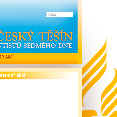
Ř AKCÍ
lendář akcí