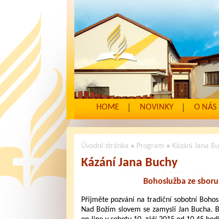
HOME
NOVINKY
O NÁS
Úvodní stránka
»
Program
»
Kázání Jana B
Kázání Jana Buchy
Bohoslužba ze sboru
Přijměte pozvání na tradiční sobotní Bohos
Nad Božím slovem se zamyslí Jan Bucha. 