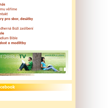
nás
mu věříme
ntakt
ry pro sbor, desátky
dherná Boží zaslíbení
ble
udium Bible
dost o modlitby
acebook