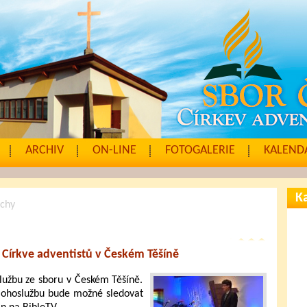
ARCHIV
ON-LINE
FOTOGALERIE
KALENDÁ
Ka
uchy
 Církve adventistů v Českém Těšíně
lužbu ze sboru v Českém Těšíně.
Bohoslužbu bude možné sledovat