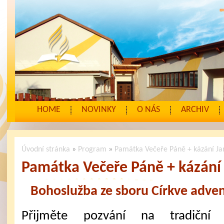
HOME
NOVINKY
O NÁS
ARCHIV
Úvodní stránka
»
Program
»
Památka Večeře Páně + kázání J
Památka Večeře Páně + kázání
Bohoslužba ze sboru Církve adven
Přijměte pozvání na tradiční 