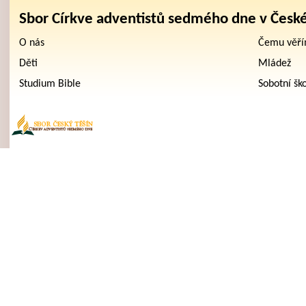
Sbor Církve adventistů sedmého dne v Česk
O nás
Čemu věř
Děti
Mládež
Studium Bible
Sobotní šk