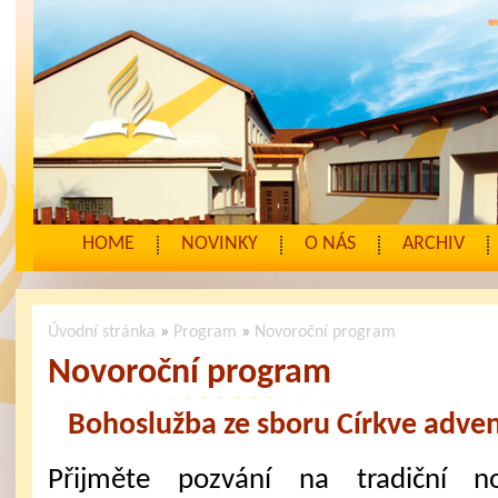
HOME
NOVINKY
O NÁS
ARCHIV
Úvodní stránka
»
Program
»
Novoroční program
Novoroční program
Bohoslužba ze sboru Církve adven
Přijměte pozvání na tradiční no