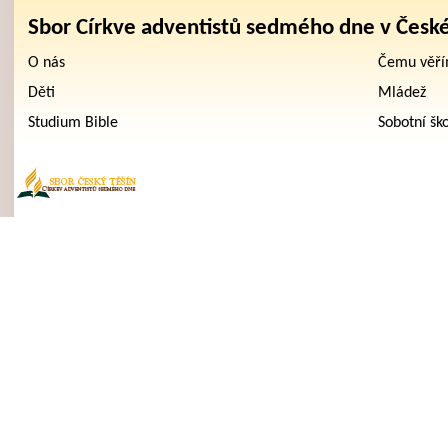
Sbor Církve adventistů sedmého dne v Česk
O nás
Čemu věř
Děti
Mládež
Studium Bible
Sobotní šk