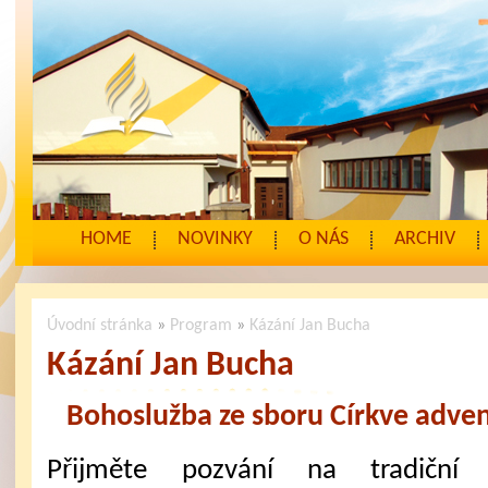
HOME
NOVINKY
O NÁS
ARCHIV
Úvodní stránka
»
Program
»
Kázání Jan Bucha
Kázání Jan Bucha
Bohoslužba ze sboru Církve adven
Přijměte pozvání na tradiční 