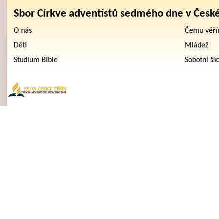
Sbor Církve adventistů sedmého dne v Česk
O nás
Čemu věř
Děti
Mládež
Studium Bible
Sobotní šk