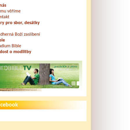
nás
mu věříme
ntakt
ry pro sbor, desátky
dherná Boží zaslíbení
ble
udium Bible
dost o modlitby
acebook