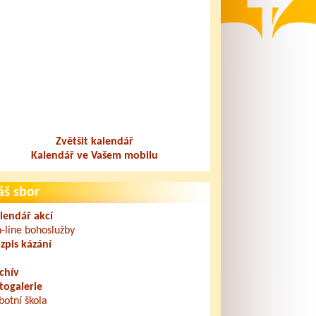
Zvětšit kalendář
Kalendář ve Vašem mobilu
áš sbor
lendář akcí
-line bohoslužby
zpis kázání
chív
togalerie
botní škola