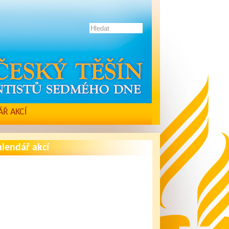
Ř AKCÍ
lendář akcí