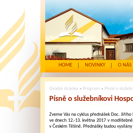
HOME
NOVINKY
O NÁS
Úvodní stránka
»
Program
»
Písně o služeb
Písně o služebníkovi Hosp
Zveme Vás na cyklus přednášek Doc. Jiřího 
ve dnech 12.-13. května 2017 v modlitebn
v Českém Těšíně. Přednášky budou vysílány 