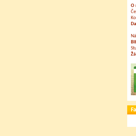
O 
Če
Ko
Da
Ná
Bi
St
Žá
F