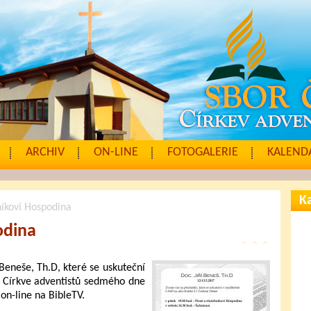
ARCHIV
ON-LINE
FOTOGALERIE
KALENDÁ
Ka
níkovi Hospodina
odina
Beneše, Th.D, které se uskuteční
ě Církve adventistů sedmého dne
on-line na BibleTV.