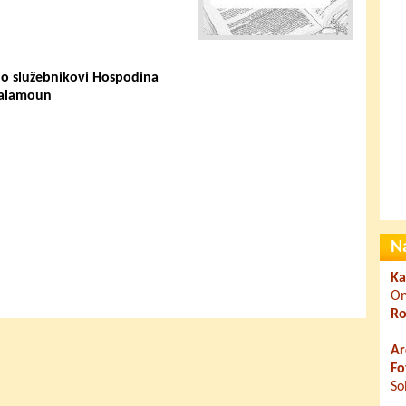
 o služebnikovi Hospodina
alamoun
N
Ka
On
Ro
Ar
Fo
So