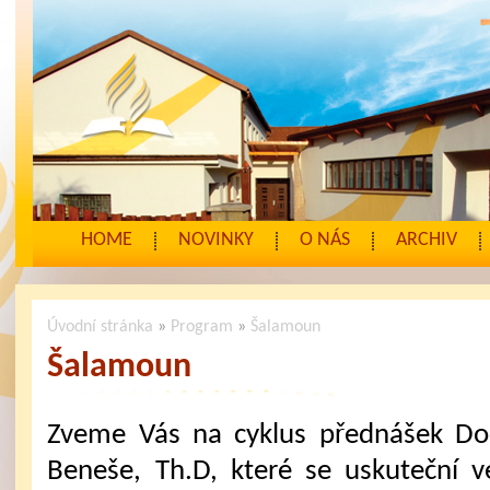
HOME
NOVINKY
O NÁS
ARCHIV
Úvodní stránka
»
Program
»
Šalamoun
Šalamoun
Zveme Vás na cyklus přednášek Doc
Beneše, Th.D, které se uskuteční 