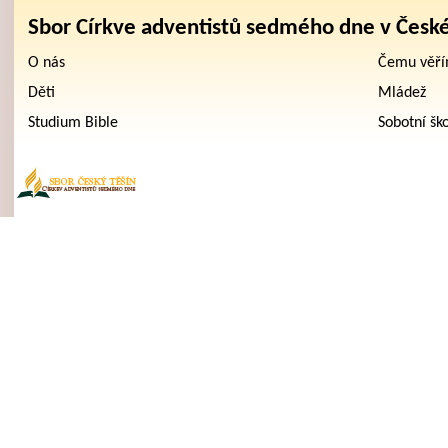
Sbor Církve adventistů sedmého dne v Česk
O nás
Čemu věř
Děti
Mládež
Studium Bible
Sobotní šk