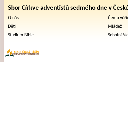
Sbor Církve adventistů sedmého dne v Česk
O nás
Čemu věř
Děti
Mládež
Studium Bible
Sobotní šk