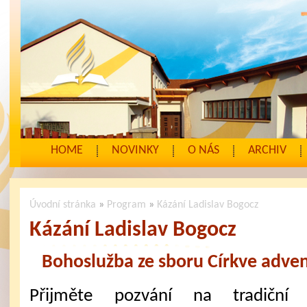
HOME
NOVINKY
O NÁS
ARCHIV
Úvodní stránka
»
Program
»
Kázání Ladislav Bogocz
Kázání Ladislav Bogocz
Bohoslužba ze sboru Církve adven
Přijměte pozvání na tradiční 