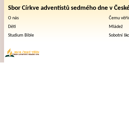
Sbor Církve adventistů sedmého dne v Česk
O nás
Čemu věř
Děti
Mládež
Studium Bible
Sobotní šk