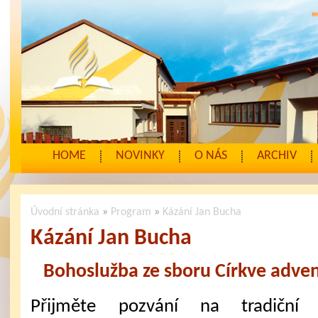
HOME
NOVINKY
O NÁS
ARCHIV
Úvodní stránka
»
Program
»
Kázání Jan Bucha
Kázání Jan Bucha
Bohoslužba ze sboru Církve adven
Přijměte pozvání na tradiční 