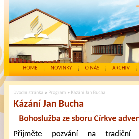
HOME
NOVINKY
O NÁS
ARCHIV
Úvodní stránka
»
Program
»
Kázání Jan Bucha
Kázání Jan Bucha
Bohoslužba ze sboru Církve adven
Přijměte pozvání na tradiční 