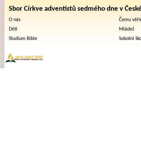
Sbor Církve adventistů sedmého dne v Česk
O nás
Čemu věř
Děti
Mládež
Studium Bible
Sobotní šk