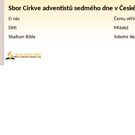
Sbor Církve adventistů sedmého dne v Česk
O nás
Čemu věř
Děti
Mládež
Studium Bible
Sobotní šk