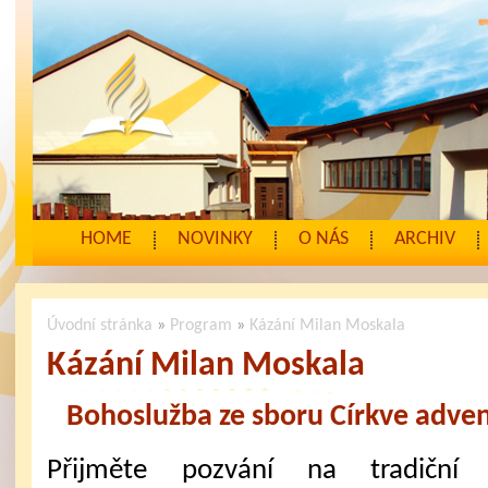
HOME
NOVINKY
O NÁS
ARCHIV
Úvodní stránka
»
Program
»
Kázání Milan Moskala
Kázání Milan Moskala
Bohoslužba ze sboru Církve adven
Přijměte pozvání na tradiční 