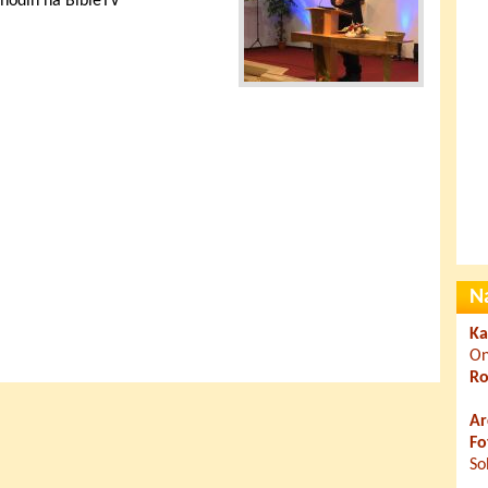
 hodin na BibleTV
N
Ka
On
Ro
Ar
Fo
So