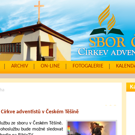
ARCHIV
ON-LINE
FOTOGALERIE
KALENDÁ
Ka
cha
 Církve adventistů v Českém Těšíně
lužbu ze sboru v Českém Těšíně.
Bohoslužbu bude možné sledovat