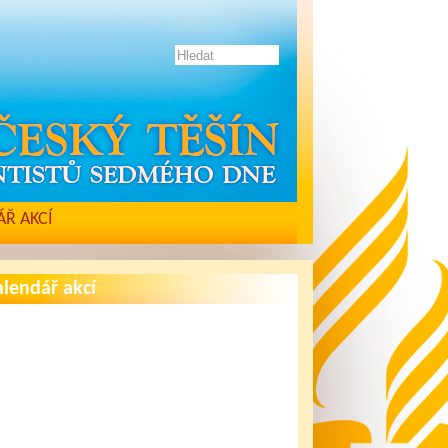
Ř AKCÍ
lendář akcí