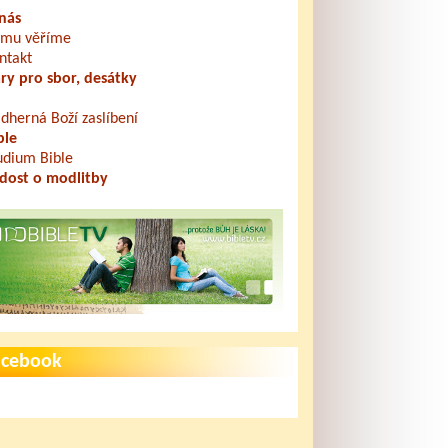
nás
mu věříme
ntakt
ry pro sbor, desátky
dherná Boží zaslíbení
ble
udium Bible
dost o modlitby
acebook