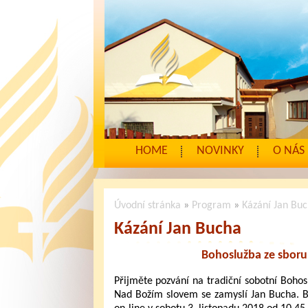
HOME
NOVINKY
O NÁS
Úvodní stránka
»
Program
»
Kázání Jan Bu
Kázání Jan Bucha
Bohoslužba ze sboru
Přijměte pozvání na tradiční sobotní Bohos
Nad Božím slovem se zamyslí Jan Bucha. 