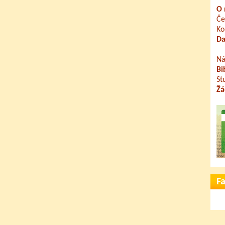
O 
Če
Ko
Da
Ná
Bi
St
Žá
F