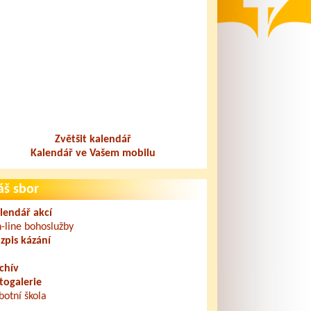
Zvětšit kalendář
Kalendář ve Vašem mobilu
áš sbor
lendář akcí
-line bohoslužby
zpis kázání
chív
togalerie
botní škola