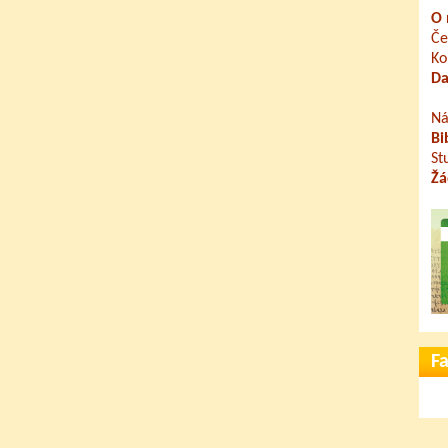
O 
Če
Ko
Da
Ná
Bi
St
Žá
F