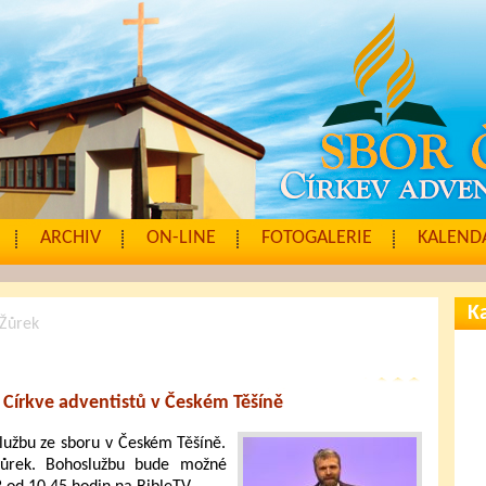
ARCHIV
ON-LINE
FOTOGALERIE
KALENDÁ
Ka
 Žůrek
 Církve adventistů v Českém Těšíně
lužbu ze sboru v Českém Těšíně.
ůrek. Bohoslužbu bude možné