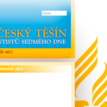
Ř AKCÍ
lendář akcí