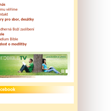
nás
mu věříme
ntakt
ry pro sbor, desátky
dherná Boží zaslíbení
ble
udium Bible
dost o modlitby
acebook