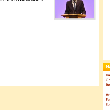
8 od 10.45 hodin na BibleTV
N
Ka
On
Ro
Ar
Fo
So