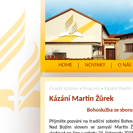
HOME
NOVINKY
O NÁS
Úvodní stránka
»
Program
»
Kázání Martin
Kázání Martin Žůrek
Bohoslužba ze sboru
Přijměte pozvání na tradiční sobotní Bohos
Nad Božím slovem se zamyslí Martin Ž