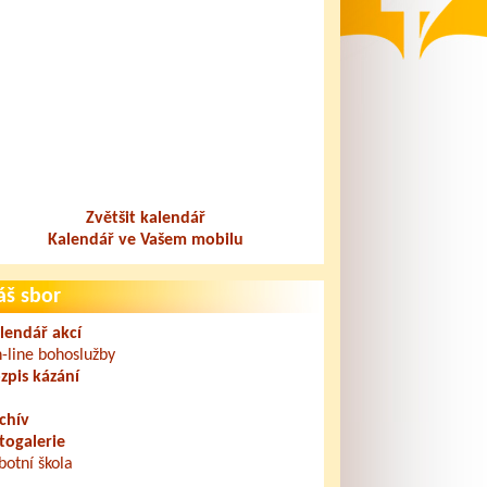
Zvětšit kalendář
Kalendář ve Vašem mobilu
áš sbor
lendář akcí
-line bohoslužby
zpis kázání
chív
togalerie
botní škola