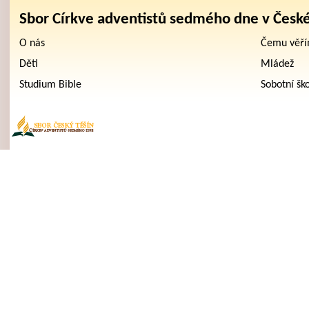
Sbor Církve adventistů sedmého dne v Česk
O nás
Čemu věř
Děti
Mládež
Studium Bible
Sobotní šk