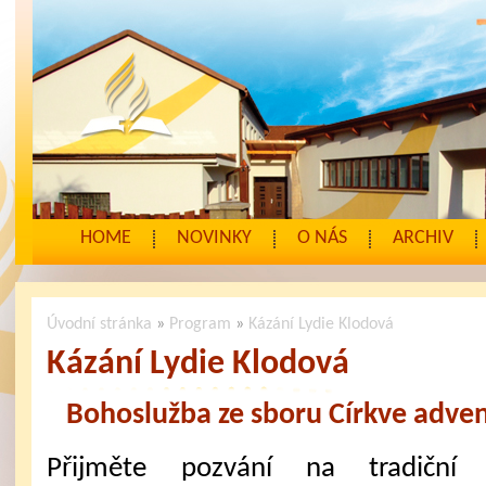
HOME
NOVINKY
O NÁS
ARCHIV
Úvodní stránka
»
Program
»
Kázání Lydie Klodová
Kázání Lydie Klodová
Bohoslužba ze sboru Církve adven
Přijměte pozvání na tradiční 