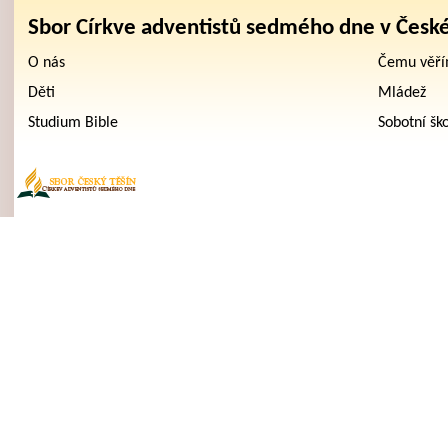
Sbor Církve adventistů sedmého dne v Česk
O nás
Čemu věř
Děti
Mládež
Studium Bible
Sobotní šk