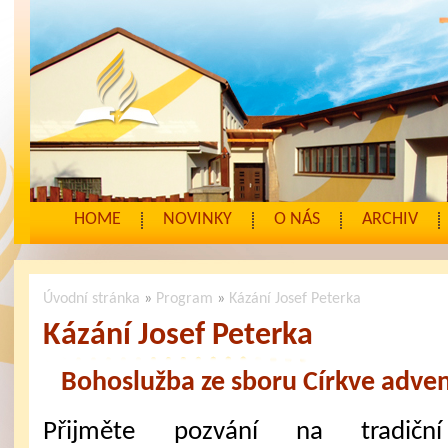
HOME
NOVINKY
O NÁS
ARCHIV
Úvodní stránka
»
Program
»
Kázání Josef Peterka
Kázání Josef Peterka
Bohoslužba ze sboru Církve adven
Přijměte pozvání na tradiční