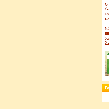
O 
Če
Ko
Da
Ná
Bi
St
Žá
F