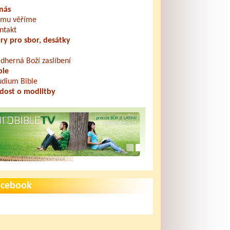
nás
mu věříme
ntakt
ry pro sbor, desátky
dherná Boží zaslíbení
ble
udium Bible
dost o modlitby
acebook