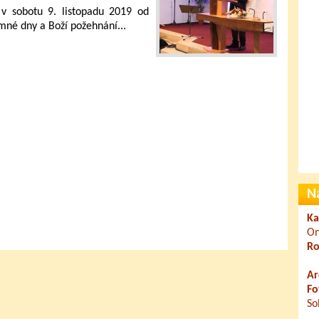
v sobotu 9. listopadu 2019 od
mné dny a Boží požehnání...
N
Ka
On
Ro
Ar
Fo
So