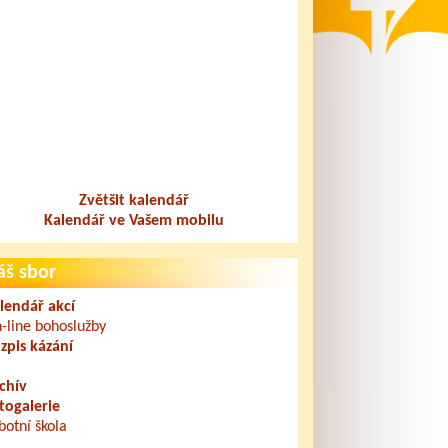
Zvětšit kalendář
Kalendář ve Vašem mobilu
áš sbor
lendář akcí
-line bohoslužby
zpis kázání
chív
togalerie
botní škola