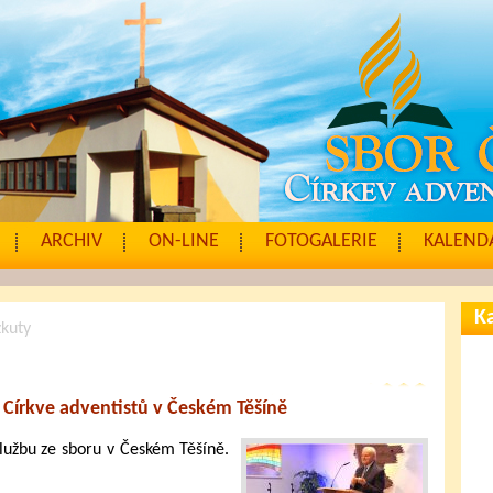
ARCHIV
ON-LINE
FOTOGALERIE
KALENDÁ
Ka
zkuty
 Církve adventistů v Českém Těšíně
lužbu ze sboru v Českém Těšíně.