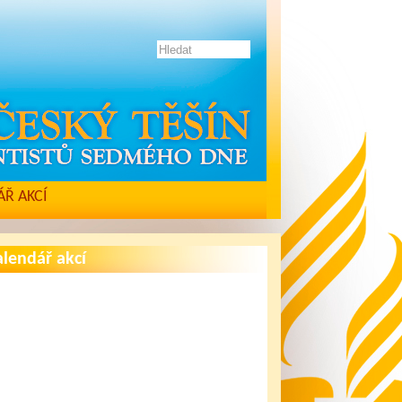
Ř AKCÍ
lendář akcí