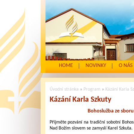
HOME
NOVINKY
O NÁS
Úvodní stránka
»
Program
»
Kázání Karla S
Kázání Karla Szkuty
Bohoslužba ze sboru
Přijměte pozvání na tradiční sobotní Bohos
Nad Božím slovem se zamyslí Karel Szkuta.