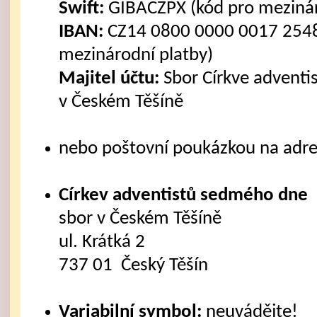
Swift:
GIBACZPX (kód pro mezinár
IBAN:
CZ14 0800 0000 0017 2548
mezinárodní platby)
Majitel účtu:
Sbor Církve advent
v Českém Těšíně
nebo poštovní poukázkou na adre
Církev adventistů sedmého dne
sbor v Českém Těšíně
ul. Krátká 2
737 01 Český Těšín
Variabilní symbol:
neuvádějte!