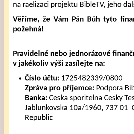
na raelizaci projektu BibleTV, jeho dal
Věříme, že Vám Pán Bůh tyto fina
požehná!
Pravidelné nebo jednorázové finanč
v jakékoliv výši zasílejte na:
Číslo účtu:
1725482339/0800
Zpráva pro příjemce:
Podpora Bi
Banka:
Ceska sporitelna Cesky Tes
Jablunkovska 10a/1960, 737 01 C
Republic