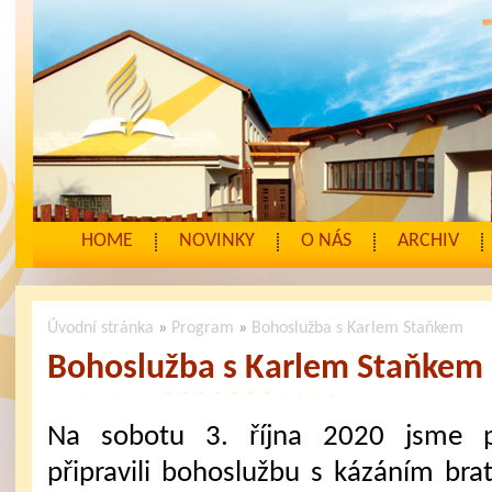
HOME
NOVINKY
O NÁS
ARCHIV
Úvodní stránka
»
Program
»
Bohoslužba s Karlem Staňkem
Bohoslužba s Karlem Staňkem
Na sobotu 3. října 2020 jsme 
připravili bohoslužbu s kázáním brat