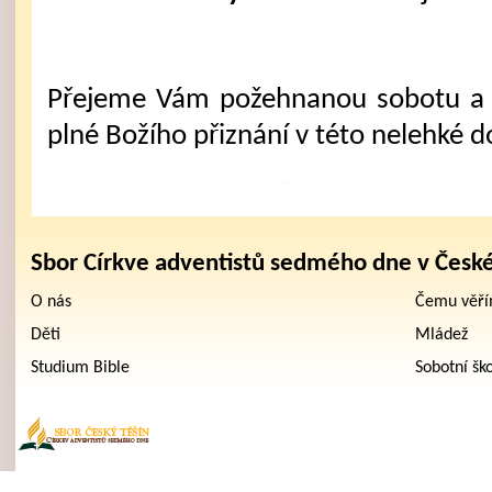
Přejeme Vám požehnanou sobotu a 
plné Božího přiznání v této nelehké d
Sbor Církve adventistů sedmého dne v Česk
O nás
Čemu věř
Děti
Mládež
Studium Bible
Sobotní šk