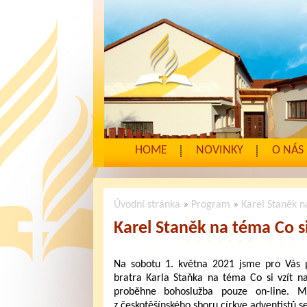
HOME
NOVINKY
O NÁS
Úvodní stránka
»
Program
»
Karel Staněk n
Karel Staněk na téma Co si
Na sobotu 1. května 2021 jsme pro Vás p
bratra Karla Staňka na téma Co si vzít n
proběhne bohoslužba pouze on-line. M
z českotěšínského sboru církve adventistů 