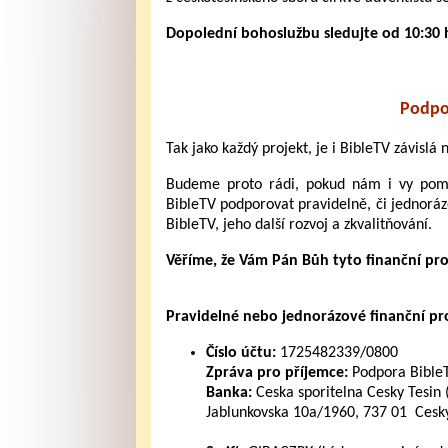
Dopolední bohoslužbu sledujte od 10:30 
Podpo
Tak jako každý projekt, je i BibleTV závislá
Budeme proto rádi, pokud nám i vy pomůž
BibleTV podporovat pravidelně, či jednoráz
BibleTV, jeho další rozvoj a zkvalitňování.
Věříme, že Vám Pán Bůh tyto finanční pr
Pravidelné nebo jednorázové finanční pros
Číslo účtu:
1725482339/0800
Zpráva pro příjemce:
Podpora Bible
Banka:
Ceska sporitelna Cesky Tesin 
Jablunkovska 10a/1960, 737 01 Cesky