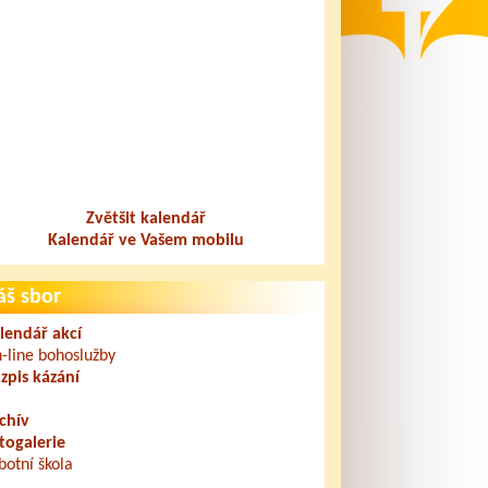
Zvětšit kalendář
Kalendář ve Vašem mobilu
áš sbor
lendář akcí
-line bohoslužby
zpis kázání
chív
togalerie
botní škola