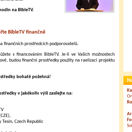
hodin na BibleTV.
řte BibleTV finančně
 na finančních prostředcích podporovatelů.
ete s financováním BibleTV. Je-li ve Vašich možnostech
ově, budou finanční prostředky použity na raelizaci projektu
ostředky bohatě požehná!
N
Ka
tředky v jakékoliv výši zasílejte na:
On
Ro
TV
Ar
(CZE),
Fo
 Tesin, Czech Republic
So