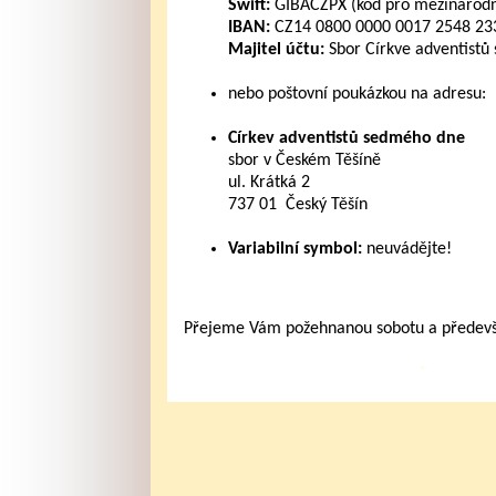
Swift:
GIBACZPX (kód pro mezinárodní
IBAN:
CZ14 0800 0000 0017 2548 2339
Majitel účtu:
Sbor Církve adventistů
nebo poštovní poukázkou na adresu:
Církev adventistů sedmého dne
sbor v Českém Těšíně
ul. Krátká 2
737 01 Český Těšín
Variabilní symbol:
neuvádějte!
Přejeme Vám požehnanou sobotu a především