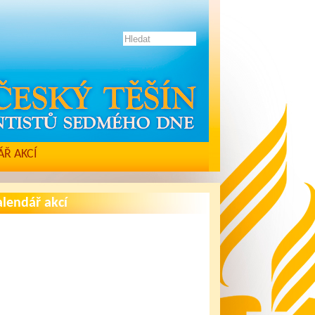
Ř AKCÍ
lendář akcí