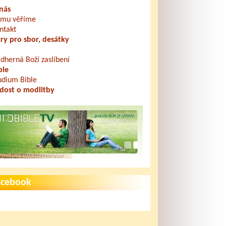
nás
mu věříme
ntakt
ry pro sbor, desátky
dherná Boží zaslíbení
ble
udium Bible
dost o modlitby
acebook