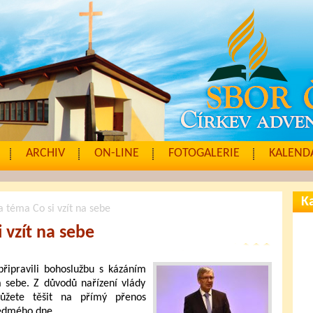
ARCHIV
ON-LINE
FOTOGALERIE
KALENDÁ
Ka
a téma Co si vzít na sebe
 vzít na sebe
řipravili bohoslužbu s kázáním
a sebe. Z důvodů nařízení vlády
ůžete těšit na přímý přenos
sedmého dne.