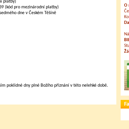
 platby)
O 
 (kód pro mezinárodní platby)
Če
 sedmého dne v Českém Těšíně
Ko
Da
Ná
Bi
St
Žá
 poklidné dny plné Božího přiznání v této nelehké době.
F