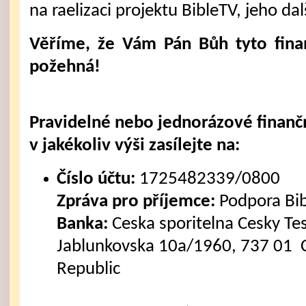
na raelizaci projektu BibleTV, jeho dal
Věříme, že Vám Pán Bůh tyto fina
požehná!
Pravidelné nebo jednorázové finanč
v jakékoliv výši zasílejte na:
Číslo účtu:
1725482339/0800
Zpráva pro příjemce:
Podpora Bi
Banka:
Ceska sporitelna Cesky Tes
Jablunkovska 10a/1960, 737 01 C
Republic