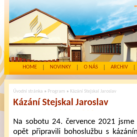
HOME
NOVINKY
O NÁS
ARCHIV
Úvodní stránka
»
Program
»
Kázání Stejskal Jaroslav
Kázání Stejskal Jaroslav
Na sobotu 24. července 2021 jsme
opět připravili bohoslužbu s kázání