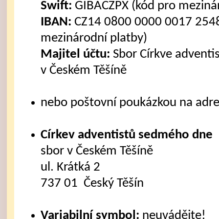
Swift:
GIBACZPX (kód pro mezinár
IBAN:
CZ14 0800 0000 0017 2548
mezinárodní platby)
Majitel účtu:
Sbor Církve advent
v Českém Těšíně
nebo poštovní poukázkou na adre
Církev adventistů sedmého dne
sbor v Českém Těšíně
ul. Krátká 2
737 01 Český Těšín
Variabilní symbol:
neuvádějte!