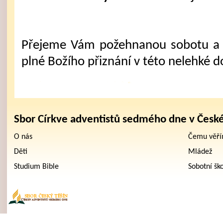
Přejeme Vám požehnanou sobotu a 
plné Božího přiznání v této nelehké d
Sbor Církve adventistů sedmého dne v Česk
O nás
Čemu věř
Děti
Mládež
Studium Bible
Sobotní šk