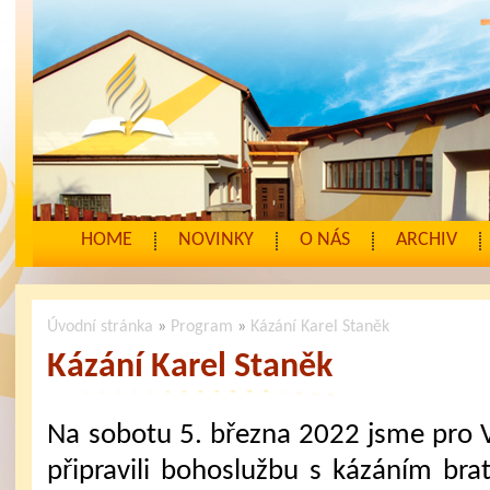
HOME
NOVINKY
O NÁS
ARCHIV
Úvodní stránka
»
Program
»
Kázání Karel Staněk
Kázání Karel Staněk
Na sobotu 5. března 2022 jsme pro 
připravili bohoslužbu s kázáním brat