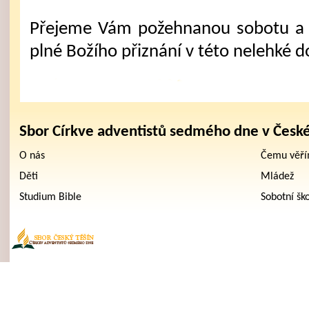
Přejeme Vám požehnanou sobotu a 
plné Božího přiznání v této nelehké d
Sbor Církve adventistů sedmého dne v Česk
O nás
Čemu věř
Děti
Mládež
Studium Bible
Sobotní šk