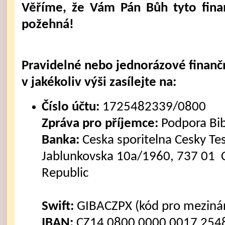
Věříme, že Vám Pán Bůh tyto fina
požehná!
Pravidelné nebo jednorázové finanč
v jakékoliv výši zasílejte na:
Číslo účtu:
1725482339/0800
Zpráva pro příjemce:
Podpora Bi
Banka:
Ceska sporitelna Cesky Tes
Jablunkovska 10a/1960, 737 01 C
Republic
Swift:
GIBACZPX (kód pro mezinár
IBAN:
CZ14 0800 0000 0017 2548