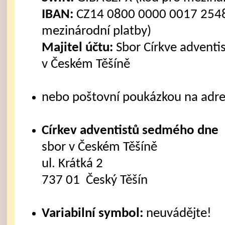
IBAN:
CZ14 0800 0000 0017 2548
mezinárodní platby)
Majitel účtu:
Sbor Církve advent
v Českém Těšíně
nebo poštovní poukázkou na adre
Církev adventistů sedmého dne
sbor v Českém Těšíně
ul. Krátká 2
737 01 Český Těšín
Variabilní symbol:
neuvádějte!