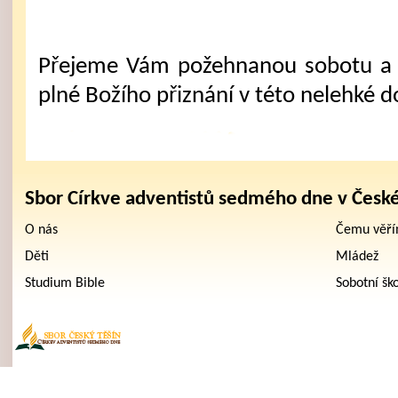
Přejeme Vám požehnanou sobotu a 
plné Božího přiznání v této nelehké d
Sbor Církve adventistů sedmého dne v Česk
O nás
Čemu věř
Děti
Mládež
Studium Bible
Sobotní šk