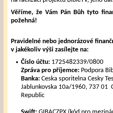
na raelizaci projektu BibleTV, jeho dal
Věříme, že Vám Pán Bůh tyto fina
požehná!
Pravidelné nebo jednorázové finanč
v jakékoliv výši zasílejte na:
Číslo účtu:
1725482339/0800
Zpráva pro příjemce:
Podpora Bi
Banka:
Ceska sporitelna Cesky Tes
Jablunkovska 10a/1960, 737 01 C
Republic
Swift:
GIBACZPX (kód pro mezinár