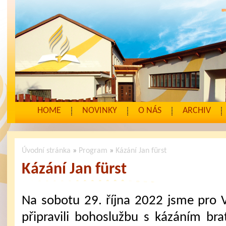
HOME
NOVINKY
O NÁS
ARCHIV
Úvodní stránka
»
Program
»
Kázání Jan fürst
Kázání Jan fürst
Na sobotu 29. října 2022 jsme pro 
připravili bohoslužbu s kázáním bra