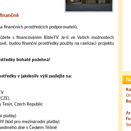
finančně
 na finančních prostředcích podporovatelů.
ete s financováním BibleTV. Je-li ve Vašich možnostech
ově, budou finanční prostředky použity na raelizaci projektu
ostředky bohatě požehná!
tředky v jakékoliv výši zasílejte na:
N
Ka
TV
On
(CZE),
Ro
 Tesin, Czech Republic
Ar
 platby)
Fo
 (kód pro mezinárodní platby)
So
 sedmého dne v Českém Těšíně