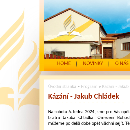
HOME
NOVINKY
O NÁS
Úvodní stránka
»
Program
»
Kázání - Jakub
Kázání - Jakub Chládek
Na sobotu 6. ledna 2024 jsme pro Vás opět 
bratra Jakuba Chládka. Omezení Bohosl
můžeme po delší době opět všichni sejít. Tě