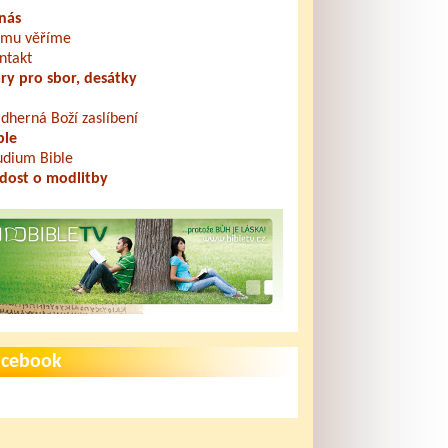
nás
mu věříme
ntakt
ry pro sbor, desátky
dherná Boží zaslíbení
ble
udium Bible
dost o modlitby
acebook