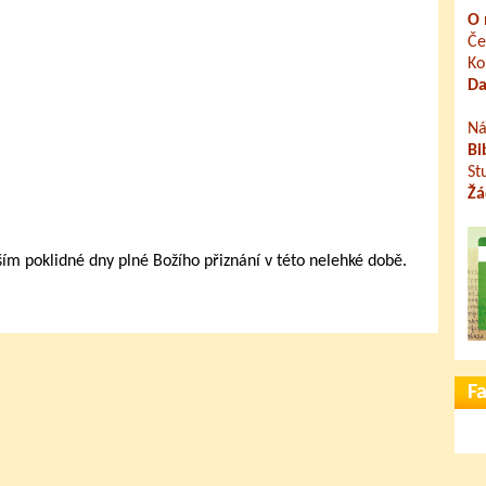
O 
Če
Ko
Da
Ná
Bi
St
Žá
 poklidné dny plné Božího přiznání v této nelehké době.
F