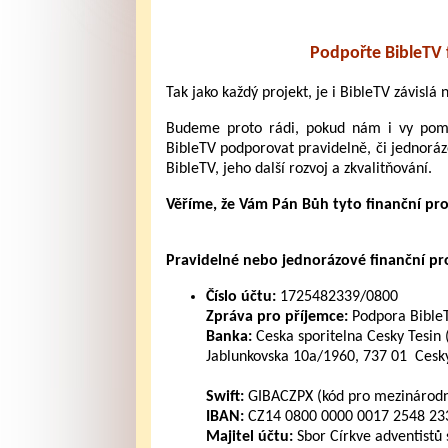
Podpořte BibleTV 
Tak jako každý projekt, je i BibleTV závislá
Budeme proto rádi, pokud nám i vy pomůž
BibleTV podporovat pravidelně, či jednoráz
BibleTV, jeho další rozvoj a zkvalitňování.
Věříme, že Vám Pán Bůh tyto finanční pr
Pravidelné nebo jednorázové finanční pros
Číslo účtu:
1725482339/0800
Zpráva pro příjemce:
Podpora Bible
Banka:
Ceska sporitelna Cesky Tesin 
Jablunkovska 10a/1960, 737 01 Cesky
Swift:
GIBACZPX (kód pro mezinárodní
IBAN:
CZ14 0800 0000 0017 2548 2339
Majitel účtu:
Sbor Církve adventistů