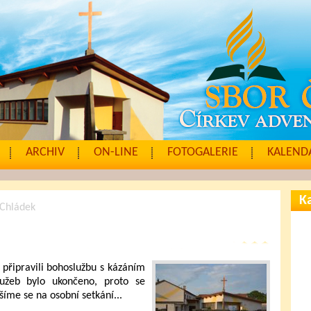
ARCHIV
ON-LINE
FOTOGALERIE
KALENDÁ
Ka
 Chládek
připravili bohoslužbu s kázáním
užeb bylo ukončeno, proto se
šíme se na osobní setkání...