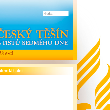
Ř AKCÍ
lendář akcí