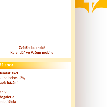
Zvětšit kalendář
Kalendář ve Vašem mobilu
áš sbor
lendář akcí
-line bohoslužby
zpis kázání
chív
togalerie
botní škola