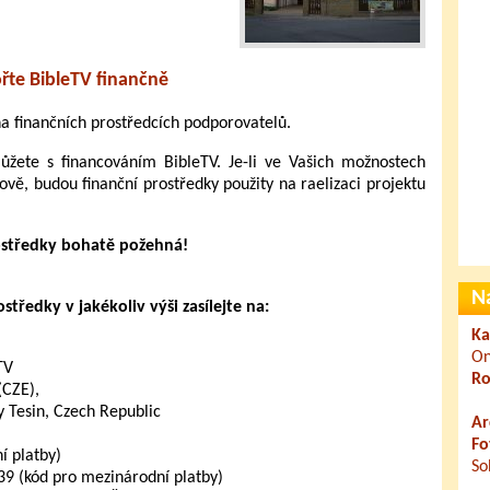
řte BibleTV finančně
 na finančních prostředcích podporovatelů.
ete s financováním BibleTV. Je-li ve Vašich možnostech
ově, budou finanční prostředky použity na raelizaci projektu
ostředky bohatě požehná!
N
tředky v jakékoliv výši zasílejte na:
Ka
On
TV
Ro
(CZE),
 Tesin, Czech Republic
Ar
Fo
 platby)
So
 (kód pro mezinárodní platby)