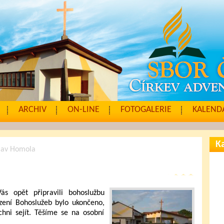
ARCHIV
ON-LINE
FOTOGALERIE
KALENDÁ
Ka
slav Homola
s opět připravili bohoslužbu
zení Bohoslužeb bylo ukončeno,
hni sejít. Těšíme se na osobní