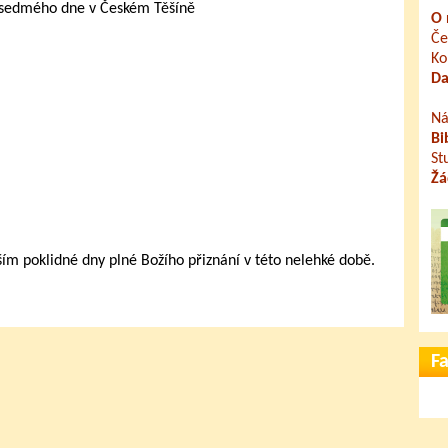
 sedmého dne v Českém Těšíně
O 
Če
Ko
Da
Ná
Bi
St
Žá
 poklidné dny plné Božího přiznání v této nelehké době.
F