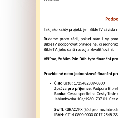
Podpo
Tak jako každý projekt, je i BibleTV závislá
Budeme proto rádi, pokud nám i vy pomůž
BibleTV podporovat pravidelně, či jednoráz
BibleTV, jeho další rozvoj a zkvalitňování.
Věříme, že Vám Pán Bůh tyto finanční pr
Pravidelné nebo jednorázové finanční pros
Číslo účtu:
1725482339/0800
Zpráva pro příjemce:
Podpora Bible
Banka:
Ceska sporitelna Cesky Tesin 
Jablunkovska 10a/1960, 737 01 Cesky
Swift:
GIBACZPX (kód pro mezinárodní
IBAN:
CZ14 0800 0000 0017 2548 2339