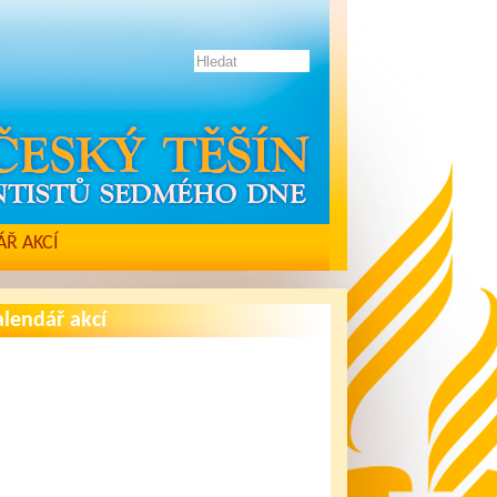
Ř AKCÍ
lendář akcí