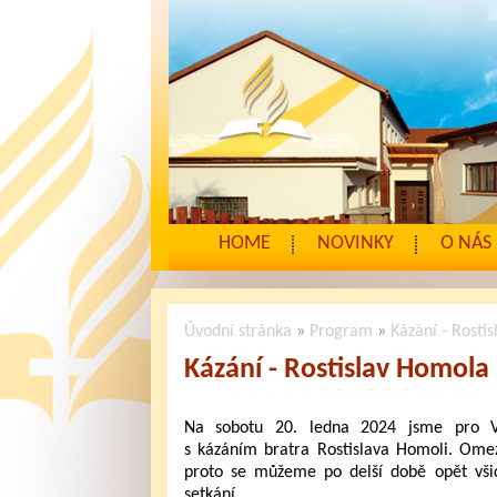
HOME
NOVINKY
O NÁS
Úvodní stránka
»
Program
»
Kázání - Rosti
Kázání - Rostislav Homola
Na sobotu 20. ledna 2024 jsme pro Vá
s kázáním bratra Rostislava Homoli. Ome
proto se můžeme po delší době opět všic
setkání...