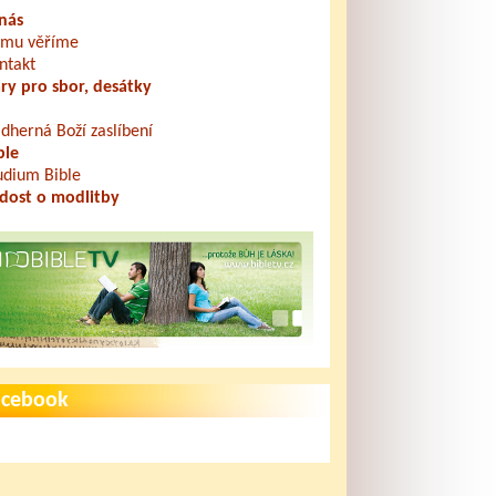
nás
mu věříme
ntakt
ry pro sbor, desátky
dherná Boží zaslíbení
ble
udium Bible
dost o modlitby
acebook