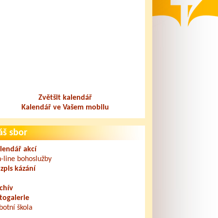
Zvětšit kalendář
Kalendář ve Vašem mobilu
áš sbor
lendář akcí
-line bohoslužby
zpis kázání
chív
togalerie
botní škola