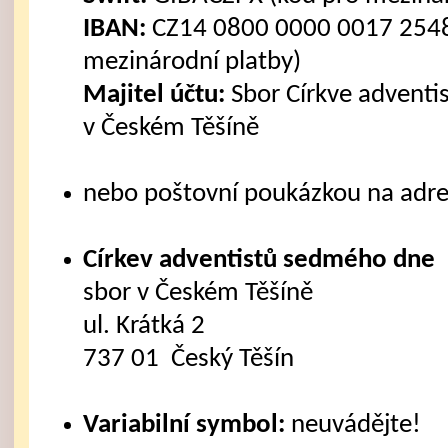
IBAN:
CZ14 0800 0000 0017 2548
mezinárodní platby)
Majitel účtu:
Sbor Církve advent
v Českém Těšíně
nebo poštovní poukázkou na adre
Církev adventistů sedmého dne
sbor v Českém Těšíně
ul. Krátká 2
737 01 Český Těšín
Variabilní symbol:
neuvádějte!