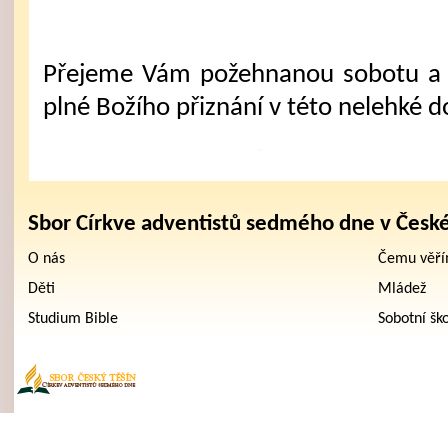
Přejeme Vám požehnanou sobotu a 
plné Božího přiznání v této nelehké d
Sbor Církve adventistů sedmého dne v Česk
O nás
Čemu věř
Děti
Mládež
Studium Bible
Sobotní šk