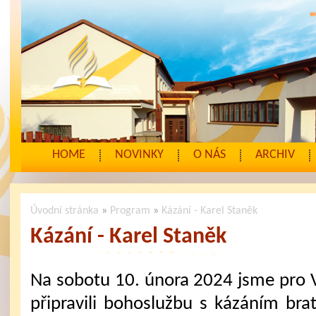
HOME
NOVINKY
O NÁS
ARCHIV
Úvodní stránka
»
Program
»
Kázání - Karel Staněk
Kázání - Karel Staněk
Na sobotu 10. února 2024 jsme pro 
připravili bohoslužbu s kázáním brat