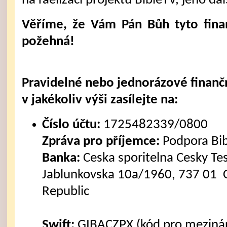
na raelizaci projektu BibleTV, jeho dal
Věříme, že Vám Pán Bůh tyto fina
požehná!
Pravidelné nebo jednorázové finanč
v jakékoliv výši zasílejte na:
Číslo účtu:
1725482339/0800
Zpráva pro příjemce:
Podpora Bi
Banka:
Ceska sporitelna Cesky Tes
Jablunkovska 10a/1960, 737 01 C
Republic
Swift:
GIBACZPX (kód pro mezinár