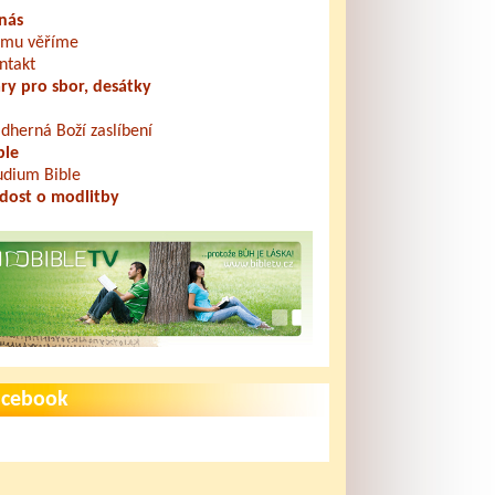
nás
mu věříme
ntakt
ry pro sbor, desátky
dherná Boží zaslíbení
ble
udium Bible
dost o modlitby
acebook