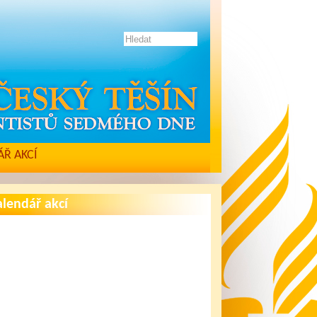
Ř AKCÍ
lendář akcí