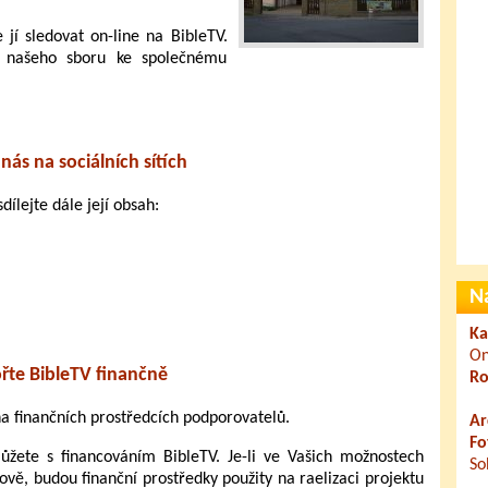
jí sledovat on-line na BibleTV.
o našeho sboru ke společnému
nás na sociálních sítích
dílejte dále její obsah:
N
Ka
On
řte BibleTV finančně
Ro
 na finančních prostředcích podporovatelů.
Ar
Fo
ete s financováním BibleTV. Je-li ve Vašich možnostech
So
ově, budou finanční prostředky použity na raelizaci projektu