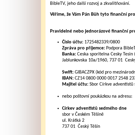
BibleTV, jeho další rozvoj a zkvalitňování.
Věříme, že Vám Pán Bůh tyto finanční pr
Pravidelné nebo jednorázové finanční pros
Číslo účtu:
1725482339/0800
Zpráva pro příjemce:
Podpora Bible
Banka:
Ceska sporitelna Cesky Tesin 
Jablunkovska 10a/1960, 737 01 Cesky
Swift:
GIBACZPX (kód pro mezinárodní
IBAN:
CZ14 0800 0000 0017 2548 2339
Majitel účtu:
Sbor Církve adventistů
nebo poštovní poukázkou na adresu:
Církev adventistů sedmého dne
sbor v Českém Těšíně
ul. Krátká 2
737 01 Český Těšín