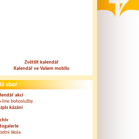
Zvětšit kalendář
Kalendář ve Vašem mobilu
áš sbor
lendář akcí
-line bohoslužby
zpis kázání
chív
togalerie
botní škola