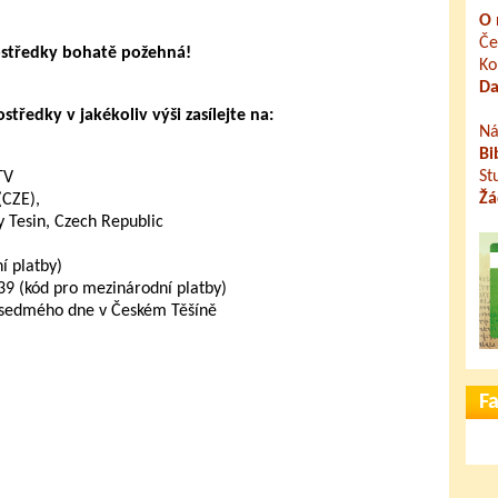
O 
Če
ostředky bohatě požehná!
Ko
Da
tředky v jakékoliv výši zasílejte na:
Ná
Bi
St
TV
Žá
(CZE),
 Tesin, Czech Republic
 platby)
 (kód pro mezinárodní platby)
 sedmého dne v Českém Těšíně
F