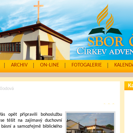
ARCHIV
ON-LINE
FOTOGALERIE
KALENDÁ
Ka
 Klodová
s opět připravili bohoslužbu
se těšit na zajímavý duchovní
, básní a samozřejmě biblického