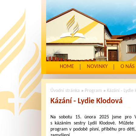
HOME
NOVINKY
O NÁS
Úvodní stránka
»
Program
»
Kázání - Lydie
Kázání - Lydie Klodová
Na sobotu 15. února 2025 jsme pro Vá
s kázáním sestry Lydii Klodové. Můžete 
program v podobě písní, příběhu pro děti
zamyšlení.