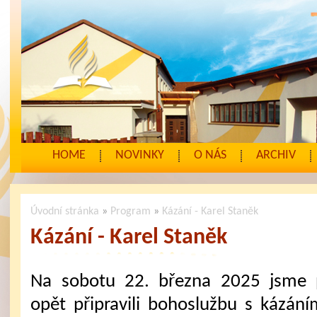
HOME
NOVINKY
O NÁS
ARCHIV
Úvodní stránka
»
Program
»
Kázání - Karel Staněk
Kázání - Karel Staněk
Na sobotu 22. března 2025 jsme 
opět připravili bohoslužbu s kázání