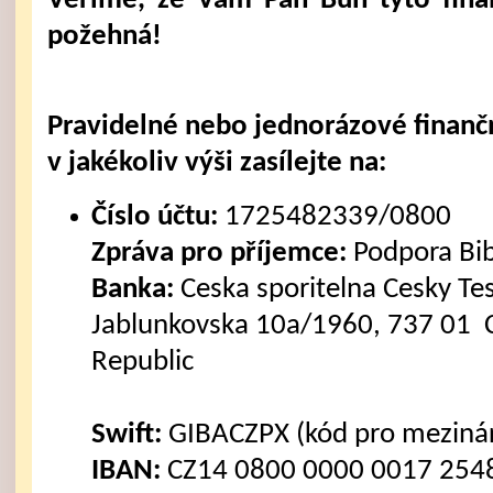
Věříme, že Vám Pán Bůh tyto fina
požehná!
Pravidelné nebo jednorázové finanč
v jakékoliv výši zasílejte na:
Číslo účtu:
1725482339/0800
Zpráva pro příjemce:
Podpora Bi
Banka:
Ceska sporitelna Cesky Tes
Jablunkovska 10a/1960, 737 01 C
Republic
Swift:
GIBACZPX (kód pro mezinár
IBAN:
CZ14 0800 0000 0017 2548