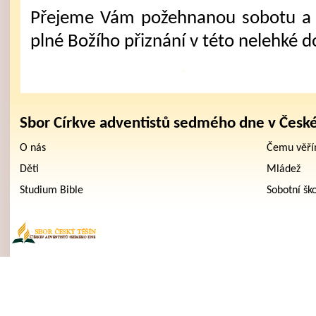
Přejeme Vám požehnanou sobotu a 
plné Božího přiznání v této nelehké d
Sbor Církve adventistů sedmého dne v Česk
O nás
Čemu věř
Děti
Mládež
Studium Bible
Sobotní šk