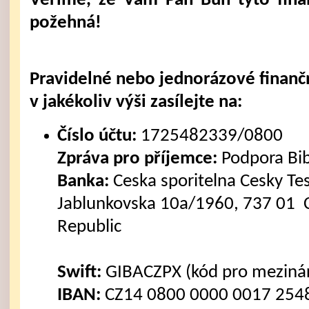
Věříme, že Vám Pán Bůh tyto fina
požehná!
Pravidelné nebo jednorázové finanč
v jakékoliv výši zasílejte na:
Číslo účtu:
1725482339/0800
Zpráva pro příjemce:
Podpora Bi
Banka:
Ceska sporitelna Cesky Tes
Jablunkovska 10a/1960, 737 01 C
Republic
Swift:
GIBACZPX (kód pro mezinár
IBAN:
CZ14 0800 0000 0017 2548