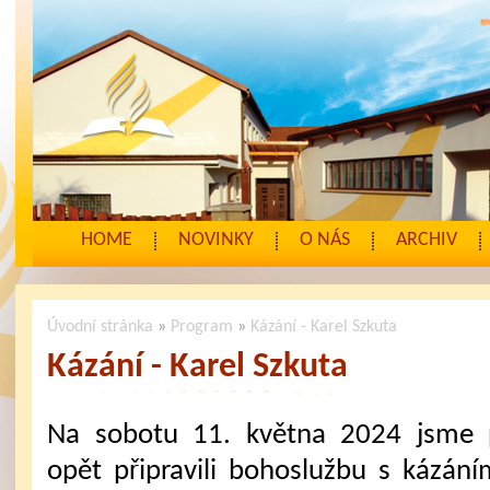
HOME
NOVINKY
O NÁS
ARCHIV
Úvodní stránka
»
Program
»
Kázání - Karel Szkuta
Kázání - Karel Szkuta
Na sobotu 11. května 2024 jsme 
opět připravili bohoslužbu s kázání