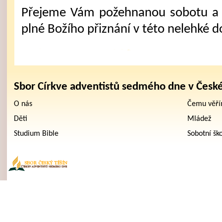
Přejeme Vám požehnanou sobotu a 
plné Božího přiznání v této nelehké d
Sbor Církve adventistů sedmého dne v Česk
O nás
Čemu věř
Děti
Mládež
Studium Bible
Sobotní šk