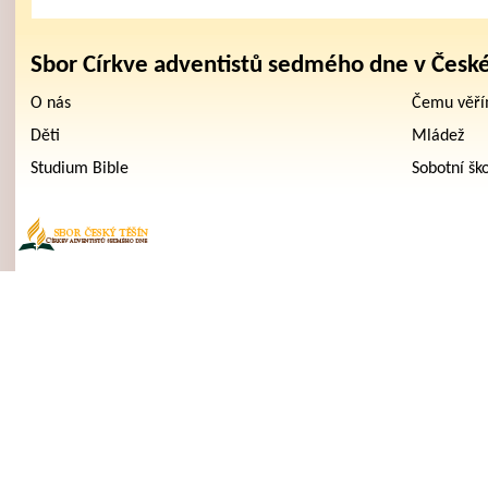
Sbor Církve adventistů sedmého dne v Česk
O nás
Čemu věř
Děti
Mládež
Studium Bible
Sobotní šk