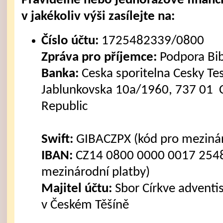
Pravidelné nebo jednorázové finanč
v jakékoliv výši zasílejte na:
Číslo účtu:
1725482339/0800
Zpráva pro příjemce:
Podpora Bi
Banka:
Ceska sporitelna Cesky Tes
Jablunkovska 10a/1960, 737 01 C
Republic
Swift:
GIBACZPX (kód pro mezinár
IBAN:
CZ14 0800 0000 0017 2548
mezinárodní platby)
Majitel účtu:
Sbor Církve advent
v Českém Těšíně