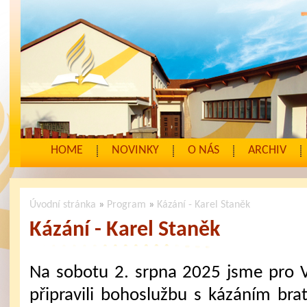
HOME
NOVINKY
O NÁS
ARCHIV
Úvodní stránka
»
Program
»
Kázání - Karel Staněk
Kázání - Karel Staněk
Na sobotu 2. srpna 2025 jsme pro 
připravili bohoslužbu s kázáním brat