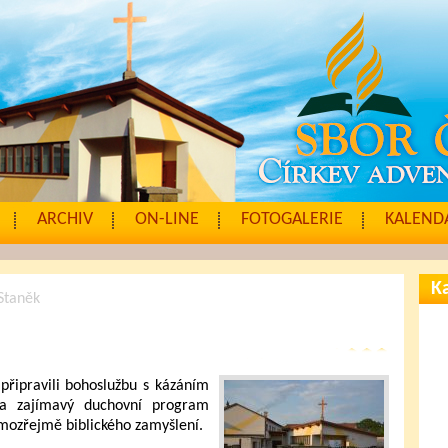
ARCHIV
ON-LINE
FOTOGALERIE
KALENDÁ
Ka
 Staněk
připravili bohoslužbu s kázáním
na zajímavý duchovní program
amozřejmě biblického zamyšlení.