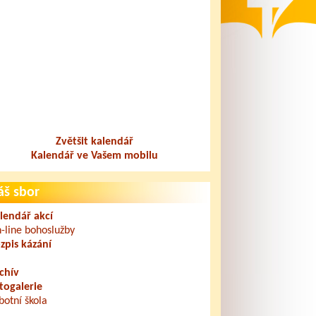
Zvětšit kalendář
Kalendář ve Vašem mobilu
áš sbor
lendář akcí
-line bohoslužby
zpis kázání
chív
togalerie
botní škola