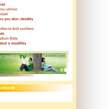
nás
mu věříme
ntakt
ry pro sbor, desátky
dherná Boží zaslíbení
ble
udium Bible
dost o modlitby
acebook