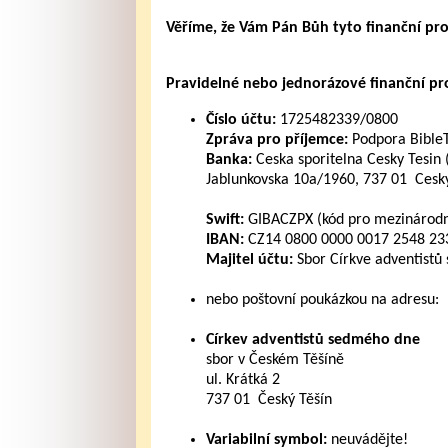
Věříme, že Vám Pán Bůh tyto finanční pr
Pravidelné nebo jednorázové finanční pros
Číslo účtu:
1725482339/0800
Zpráva pro příjemce:
Podpora Bible
Banka:
Ceska sporitelna Cesky Tesin 
Jablunkovska 10a/1960, 737 01 Cesky
Swift:
GIBACZPX (kód pro mezinárodní
IBAN:
CZ14 0800 0000 0017 2548 2339
Majitel účtu:
Sbor Církve adventistů
nebo poštovní poukázkou na adresu:
Církev adventistů sedmého dne
sbor v Českém Těšíně
ul. Krátká 2
737 01 Český Těšín
Variabilní symbol:
neuvádějte!