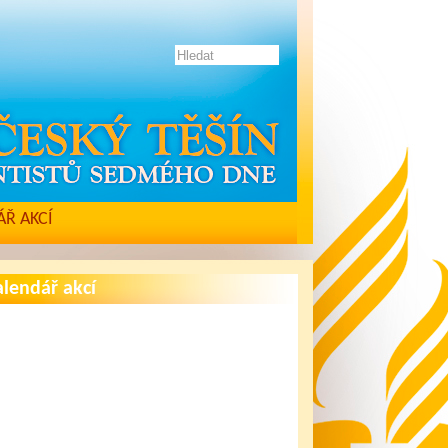
Ř AKCÍ
lendář akcí