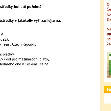
O 
ostředky bohatě požehná!
Če
Ko
Da
tředky v jakékoliv výši zasílejte na:
Ná
Bi
TV
St
(CZE),
Žá
 Tesin, Czech Republic
 platby)
 (kód pro mezinárodní platby)
 sedmého dne v Českém Těšíně
F