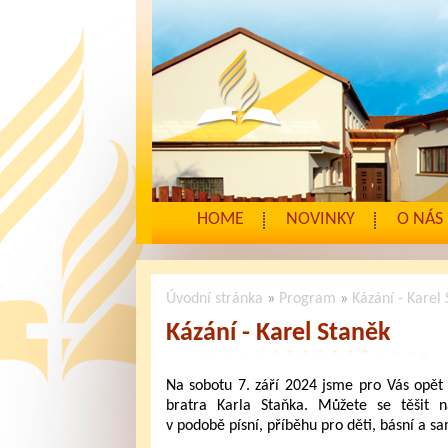
HOME
NOVINKY
O NÁS
Úvodní stránka
»
Program
»
Kázání - Karel
Kázání - Karel Staněk
Na sobotu 7. září 2024 jsme pro Vás opět 
bratra Karla Staňka. Můžete se těšit 
v podobě písní, příběhu pro děti, básní a s