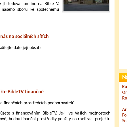
jí sledovat on-line na BibleTV.
o našeho sboru ke společnému
nás na sociálních sítích
dílejte dále její obsah:
N
Ka
řte BibleTV finančně
On
Ro
 na finančních prostředcích podporovatelů.
Ar
ete s financováním BibleTV. Je-li ve Vašich možnostech
Fo
ově, budou finanční prostředky použity na raelizaci projektu
So