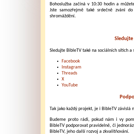
Bohoslužba začíná v 10:30 hodin a můžete 
Jste samozřejmě také srdečně zváni d
shromáždění.
Sledujte 
Sledujte BibleTV také na sociálních sítích a s
Facebook
Instagram
Threads
X
YouTube
Podpo
Tak jako každý projekt, je i BibleTV závislá
Budeme proto rádi, pokud nám i vy pomůž
BibleTV podporovat pravidelně, či jednoráz
BibleTV, jeho další rozvoj a zkvalitňování.