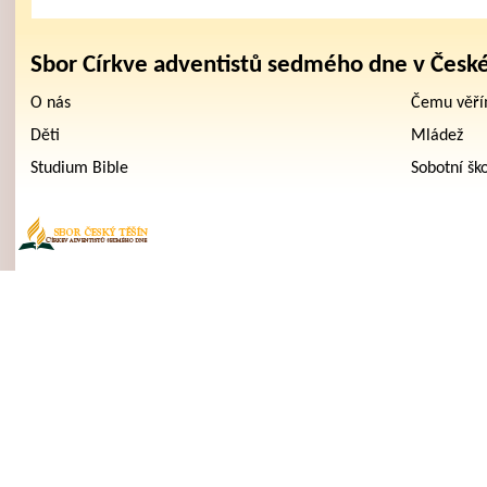
Sbor Církve adventistů sedmého dne v Česk
O nás
Čemu věř
Děti
Mládež
Studium Bible
Sobotní šk