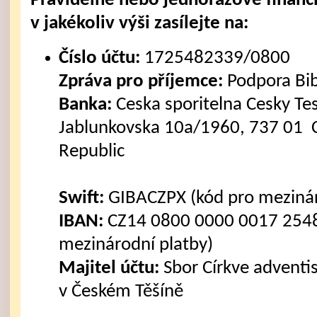
Pravidelné nebo jednorázové finanč
v jakékoliv výši zasílejte na:
Číslo účtu:
1725482339/0800
Zpráva pro příjemce:
Podpora Bi
Banka:
Ceska sporitelna Cesky Tes
Jablunkovska 10a/1960, 737 01 C
Republic
Swift:
GIBACZPX (kód pro mezinár
IBAN:
CZ14 0800 0000 0017 2548
mezinárodní platby)
Majitel účtu:
Sbor Církve advent
v Českém Těšíně