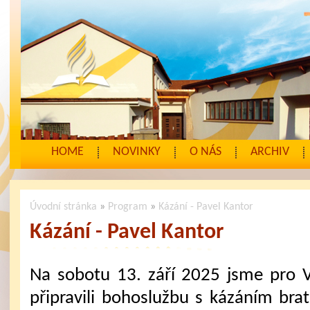
HOME
NOVINKY
O NÁS
ARCHIV
Úvodní stránka
»
Program
»
Kázání - Pavel Kantor
Kázání - Pavel Kantor
Na sobotu 13. září 2025 jsme pro 
připravili bohoslužbu s kázáním brat