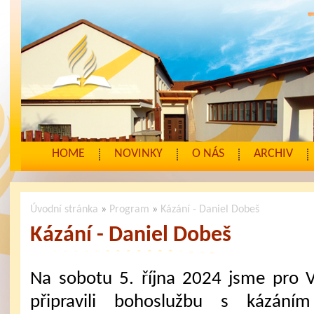
HOME
NOVINKY
O NÁS
ARCHIV
Úvodní stránka
»
Program
»
Kázání - Daniel Dobeš
Kázání - Daniel Dobeš
Na sobotu 5. října 2024 jsme pro 
připravili bohoslužbu s kázáním