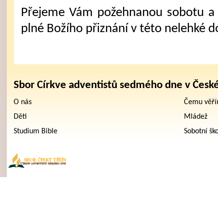
Přejeme Vám požehnanou sobotu a 
plné Božího přiznání v této nelehké d
Sbor Církve adventistů sedmého dne v Česk
O nás
Čemu věř
Děti
Mládež
Studium Bible
Sobotní šk