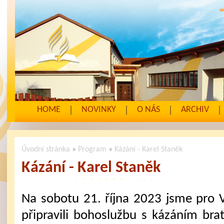
HOME
NOVINKY
O NÁS
ARCHIV
Úvodní stránka
»
Program
»
Kázání - Karel Staněk
Kázání - Karel Staněk
Na sobotu 21. října 2023 jsme pro 
připravili bohoslužbu s kázáním brat