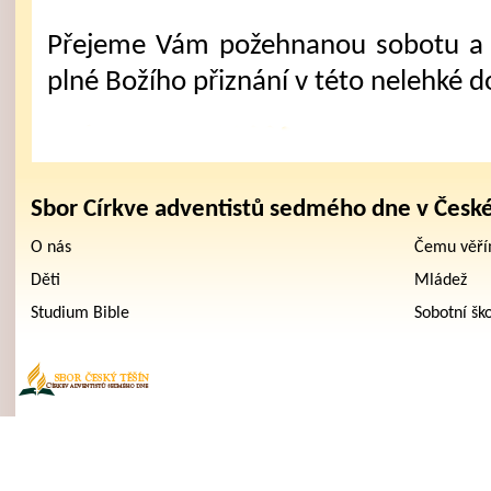
Přejeme Vám požehnanou sobotu a 
plné Božího přiznání v této nelehké d
Sbor Církve adventistů sedmého dne v Česk
O nás
Čemu věř
Děti
Mládež
Studium Bible
Sobotní šk