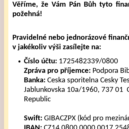
Věříme, že Vám Pán Bůh tyto fina
požehná!
Pravidelné nebo jednorázové finanč
v jakékoliv výši zasílejte na:
Číslo účtu:
1725482339/0800
Zpráva pro příjemce:
Podpora Bi
Banka:
Ceska sporitelna Cesky Tes
Jablunkovska 10a/1960, 737 01 C
Republic
Swift:
GIBACZPX (kód pro mezinár
IBAN:
CZ14 0800 0000 0017 2548