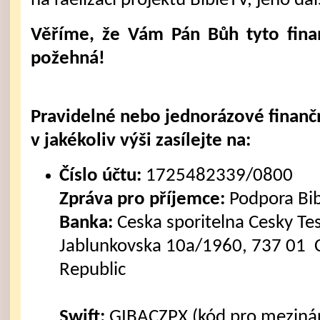
na raelizaci projektu BibleTV, jeho dal
Věříme, že Vám Pán Bůh tyto fina
požehná!
Pravidelné nebo jednorázové finanč
v jakékoliv výši zasílejte na:
Číslo účtu:
1725482339/0800
Zpráva pro příjemce:
Podpora Bi
Banka:
Ceska sporitelna Cesky Tes
Jablunkovska 10a/1960, 737 01 C
Republic
Swift:
GIBACZPX (kód pro mezinár