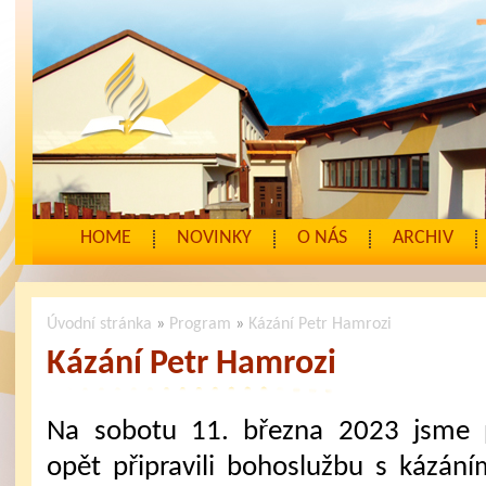
HOME
NOVINKY
O NÁS
ARCHIV
Úvodní stránka
»
Program
»
Kázání Petr Hamrozi
Kázání Petr Hamrozi
Na sobotu 11. března 2023 jsme 
opět připravili bohoslužbu s kázání