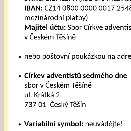
IBAN:
CZ14 0800 0000 0017 2548
mezinárodní platby)
Majitel účtu:
Sbor Církve advent
v Českém Těšíně
nebo poštovní poukázkou na adre
Církev adventistů sedmého dne
sbor v Českém Těšíně
ul. Krátká 2
737 01 Český Těšín
Variabilní symbol:
neuvádějte!