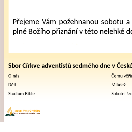
Přejeme Vám požehnanou sobotu a 
plné Božího přiznání v této nelehké d
Sbor Církve adventistů sedmého dne v Česk
O nás
Čemu věř
Děti
Mládež
Studium Bible
Sobotní šk