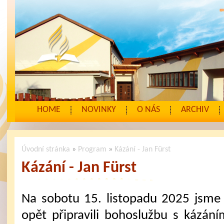
HOME
NOVINKY
O NÁS
ARCHIV
Úvodní stránka
»
Program
»
Kázání - Jan Fürst
Kázání - Jan Fürst
Na sobotu 15. listopadu 2025 jsme
opět připravili bohoslužbu s kázání