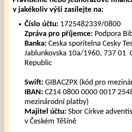
Pravidelné nebo jednorázové finanč
v jakékoliv výši zasílejte na:
Číslo účtu:
1725482339/0800
Zpráva pro příjemce:
Podpora Bi
Banka:
Ceska sporitelna Cesky Tes
Jablunkovska 10a/1960, 737 01 C
Republic
Swift:
GIBACZPX (kód pro mezinár
IBAN:
CZ14 0800 0000 0017 2548
mezinárodní platby)
Majitel účtu:
Sbor Církve advent
v Českém Těšíně