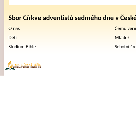
Sbor Církve adventistů sedmého dne v Česk
O nás
Čemu věř
Děti
Mládež
Studium Bible
Sobotní šk