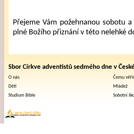
Přejeme Vám požehnanou sobotu a 
plné Božího přiznání v této nelehké d
Sbor Církve adventistů sedmého dne v Česk
O nás
Čemu věř
Děti
Mládež
Studium Bible
Sobotní šk