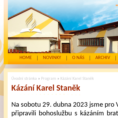
HOME
NOVINKY
O NÁS
ARCHIV
Úvodní stránka
»
Program
»
Kázání Karel Staněk
Kázání Karel Staněk
Na sobotu 29. dubna 2023 jsme pro 
připravili bohoslužbu s kázáním brat