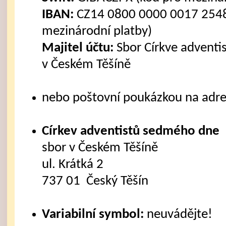
IBAN:
CZ14 0800 0000 0017 2548
mezinárodní platby)
Majitel účtu:
Sbor Církve advent
v Českém Těšíně
nebo poštovní poukázkou na adre
Církev adventistů sedmého dne
sbor v Českém Těšíně
ul. Krátká 2
737 01 Český Těšín
Variabilní symbol:
neuvádějte!