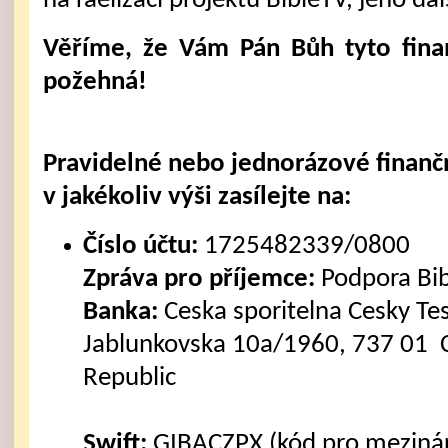
na raelizaci projektu BibleTV, jeho dal
Věříme, že Vám Pán Bůh tyto fina
požehná!
Pravidelné nebo jednorázové finanč
v jakékoliv výši zasílejte na:
Číslo účtu:
1725482339/0800
Zpráva pro příjemce:
Podpora Bi
Banka:
Ceska sporitelna Cesky Tes
Jablunkovska 10a/1960, 737 01 C
Republic
Swift:
GIBACZPX (kód pro mezinár