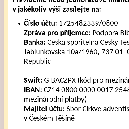
Pravidelné nebo jednorázové finanč
v jakékoliv výši zasílejte na:
Číslo účtu:
1725482339/0800
Zpráva pro příjemce:
Podpora Bi
Banka:
Ceska sporitelna Cesky Tes
Jablunkovska 10a/1960, 737 01 C
Republic
Swift:
GIBACZPX (kód pro mezinár
IBAN:
CZ14 0800 0000 0017 2548
mezinárodní platby)
Majitel účtu:
Sbor Církve advent
v Českém Těšíně