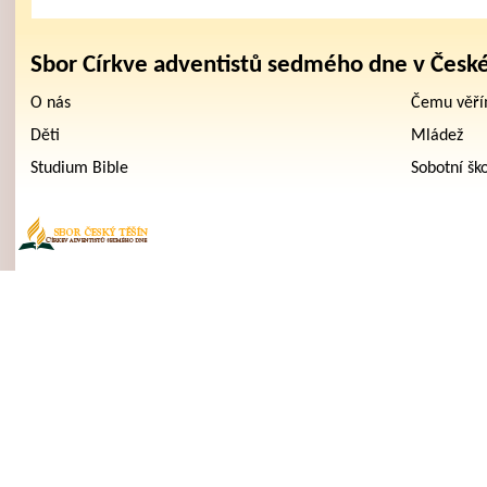
Sbor Církve adventistů sedmého dne v Česk
O nás
Čemu věř
Děti
Mládež
Studium Bible
Sobotní šk