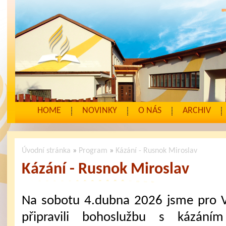
HOME
NOVINKY
O NÁS
ARCHIV
Úvodní stránka
»
Program
»
Kázání - Rusnok Miroslav
Kázání - Rusnok Miroslav
Na sobotu 4.dubna 2026 jsme pro 
připravili bohoslužbu s kázáním