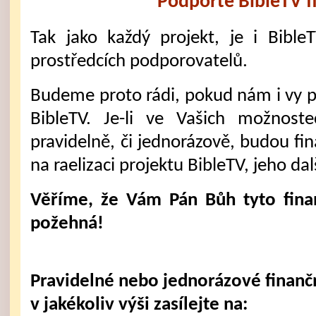
Podpořte BibleTV f
Tak jako každý projekt, je i Bible
prostředcích podporovatelů.
Budeme proto rádi, pokud nám i vy 
BibleTV. Je-li ve Vašich možnost
pravidelně, či jednorázově, budou fi
na raelizaci projektu BibleTV, jeho dal
Věříme, že Vám Pán Bůh tyto fina
požehná!
Pravidelné nebo jednorázové finanč
v jakékoliv výši zasílejte na: