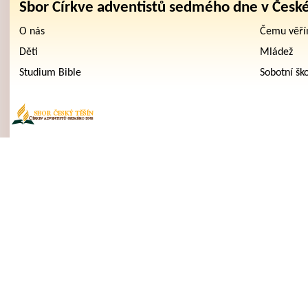
Sbor Církve adventistů sedmého dne v Česk
O nás
Čemu věř
Děti
Mládež
Studium Bible
Sobotní šk