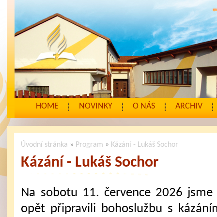
HOME
NOVINKY
O NÁS
ARCHIV
Úvodní stránka
»
Program
»
Kázání - Lukáš Sochor
Kázání - Lukáš Sochor
Na sobotu 11. července 2026 jsme
opět připravili bohoslužbu s kázání