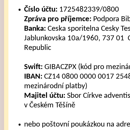
Číslo účtu:
1725482339/0800
Zpráva pro příjemce:
Podpora Bi
Banka:
Ceska sporitelna Cesky Tes
Jablunkovska 10a/1960, 737 01 C
Republic
Swift:
GIBACZPX (kód pro mezinár
IBAN:
CZ14 0800 0000 0017 2548
mezinárodní platby)
Majitel účtu:
Sbor Církve advent
v Českém Těšíně
nebo poštovní poukázkou na adre