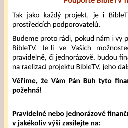
Podpořte BibleTV f
Tak jako každý projekt, je i Bible
prostředcích podporovatelů.
Budeme proto rádi, pokud nám i vy 
BibleTV. Je-li ve Vašich možnost
pravidelně, či jednorázově, budou fi
na raelizaci projektu BibleTV, jeho dal
Věříme, že Vám Pán Bůh tyto fina
požehná!
Pravidelné nebo jednorázové finanč
v jakékoliv výši zasílejte na: