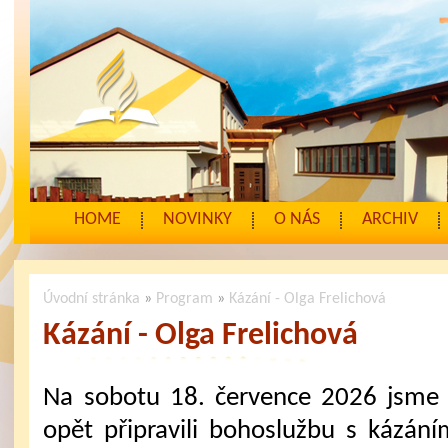
HOME
NOVINKY
O NÁS
ARCHIV
Úvodní stránka
»
Program
»
Kázání - Olga Frelichová
Kázání - Olga Frelichová
Na sobotu 18. července 2026 jsme
opět připravili bohoslužbu s kázání