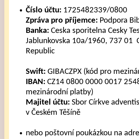
Číslo účtu:
1725482339/0800
Zpráva pro příjemce:
Podpora Bi
Banka:
Ceska sporitelna Cesky Tes
Jablunkovska 10a/1960, 737 01 C
Republic
Swift:
GIBACZPX (kód pro mezinár
IBAN:
CZ14 0800 0000 0017 2548
mezinárodní platby)
Majitel účtu:
Sbor Církve advent
v Českém Těšíně
nebo poštovní poukázkou na adre