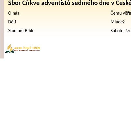
Sbor Církve adventistů sedmého dne v Česk
O nás
Čemu věř
Děti
Mládež
Studium Bible
Sobotní šk