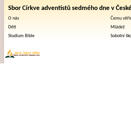
Sbor Církve adventistů sedmého dne v Česk
O nás
Čemu věř
Děti
Mládež
Studium Bible
Sobotní šk