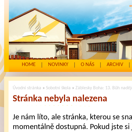
HOME
NOVINKY
O NÁS
ARCHIV
Úvodní stránka
»
Sobotní škola
»
Záblesky Boha: 13. Bůh naděj
Stránka nebyla nalezena
Je nám líto, ale stránka, kterou se sna
momentálně dostupná. Pokud jste si j