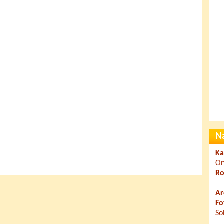
N
Ka
On
Ro
Ar
Fo
So