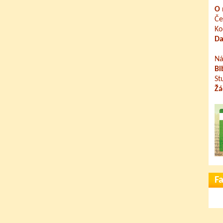
O 
Če
Ko
Da
Ná
Bi
St
Žá
F