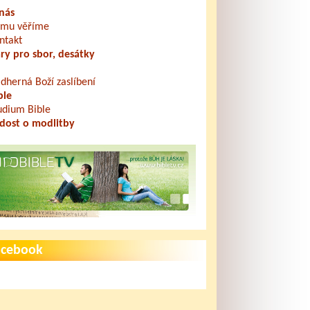
nás
mu věříme
ntakt
ry pro sbor, desátky
dherná Boží zaslíbení
ble
udium Bible
dost o modlitby
acebook