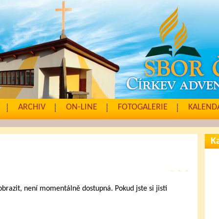
ARCHIV
ON-LINE
FOTOGALERIE
KALENDÁ
Ka
zobrazit, není momentálně dostupná. Pokud jste si jisti
.