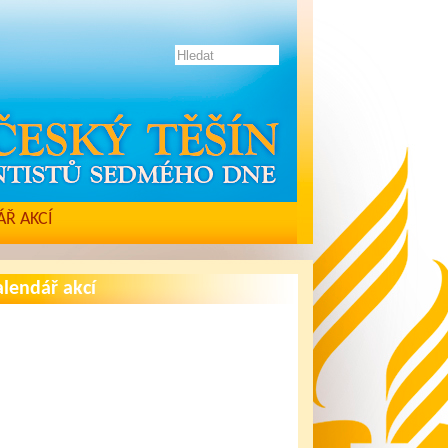
Ř AKCÍ
lendář akcí