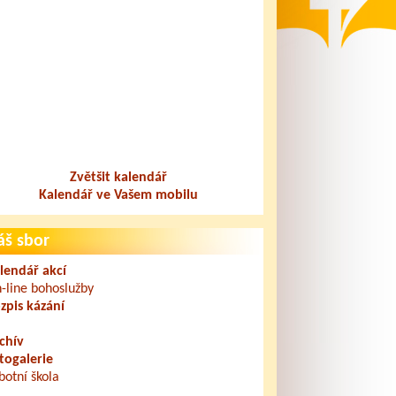
Zvětšit kalendář
Kalendář ve Vašem mobilu
áš sbor
lendář akcí
-line bohoslužby
zpis kázání
chív
togalerie
botní škola