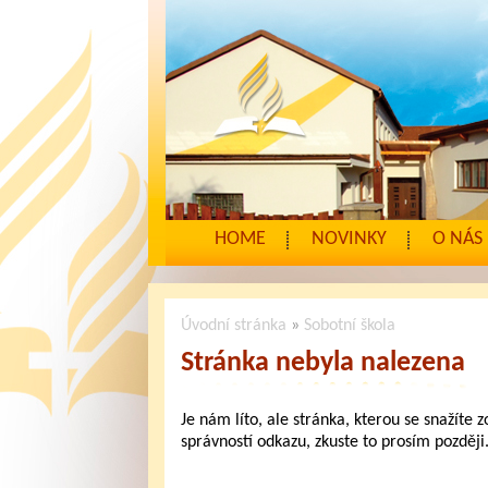
HOME
NOVINKY
O NÁS
Úvodní stránka
»
Sobotní škola
Stránka nebyla nalezena
Je nám líto, ale stránka, kterou se snažíte 
správností odkazu, zkuste to prosím později