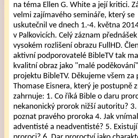
na téma Ellen G. White a její kritici.
velmi zajímavého semináře, který se
uskutečnil ve dnech 1.-4. května 201
v Palkovicích. Celý záznam přednášek j
vysokém rozlišení obrazu FullHD. Člen
aktivní podporovatelé BibleTV tak ma
kvalitní obraz jako "malé poděkování
projektu BibleTV. Děkujeme všem za 
Thomase Eisnera, který je postupně 
zahrnuje: 1. Co říká Bible o daru pror
nekanonický prorok nižší autoritu? 3. B
poznat pravého proroka 4. Jak vnímal
adventisté a neadventisté? 5. Existují
proroci? 6. Dar proroctví jako charakte