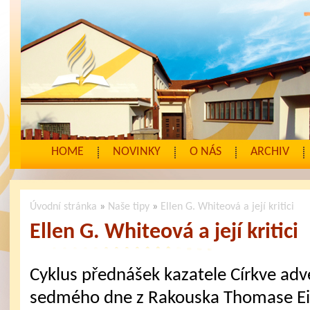
HOME
NOVINKY
O NÁS
ARCHIV
Úvodní stránka
»
Naše tipy
»
Ellen G. Whiteová a její kritici
Ellen G. Whiteová a její kritici
Cyklus přednášek kazatele Církve adv
sedmého dne z Rakouska Thomase E