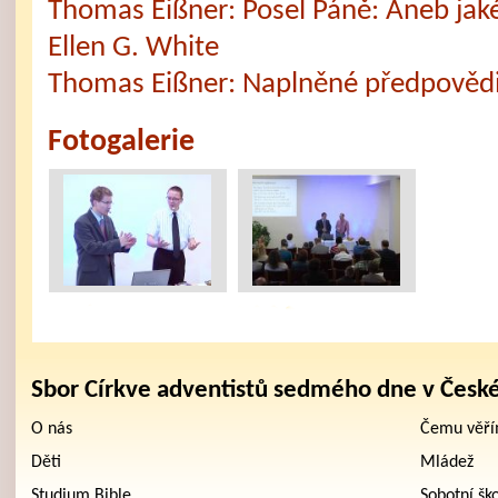
Thomas Eißner: Posel Páně: Aneb jaké
Ellen G. White
Thomas Eißner: Naplněné předpovědi
Fotogalerie
Sbor Církve adventistů sedmého dne v Česk
O nás
Čemu věř
Děti
Mládež
Studium Bible
Sobotní šk