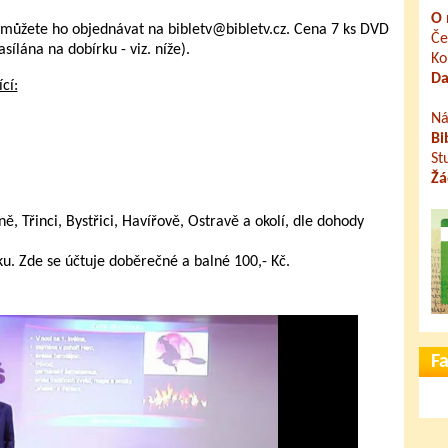
O 
můžete ho objednávat na bibletv@bibletv.cz. Cena 7 ks DVD
Če
sílána na dobírku - viz. níže).
Ko
Da
cí:
Ná
Bi
St
Žá
, Třinci, Bystřici, Havířově, Ostravě a okolí, dle dohody
ku. Zde se účtuje doběrečné a balné 100,- Kč.
F