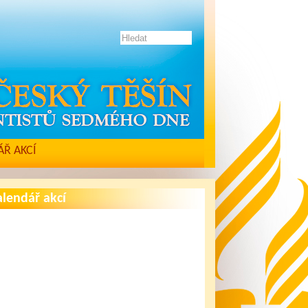
Ř AKCÍ
lendář akcí