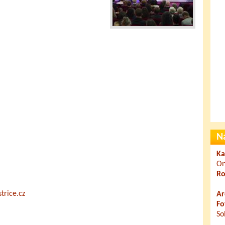
N
Ka
On
Ro
trice.cz
Ar
Fo
So