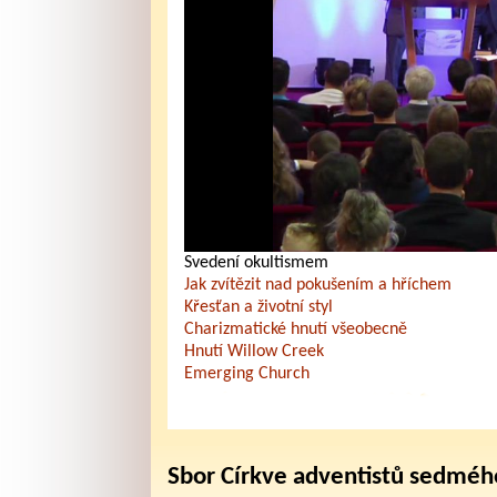
Svedení okultismem
Jak zvítězit nad pokušením a hříchem
Křesťan a životní styl
Charizmatické hnutí všeobecně
Hnutí Willow Creek
Emerging Church
Sbor Církve adventistů sedméh