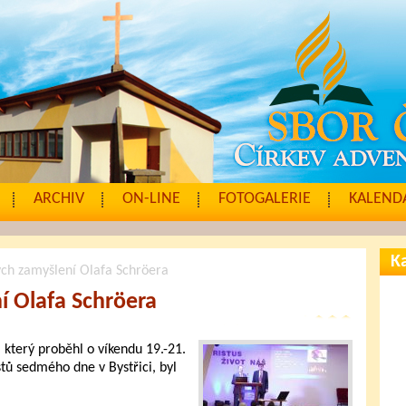
ARCHIV
ON-LINE
FOTOGALERIE
KALENDÁ
Ka
ých zamyšlení Olafa Schröera
í Olafa Schröera
 který proběhl o víkendu 19.-21.
tů sedmého dne v Bystřici, byl