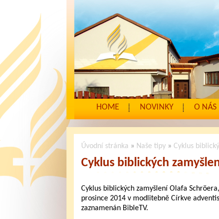
HOME
NOVINKY
O NÁS
Úvodní stránka
»
Naše tipy
»
Cyklus biblick
Cyklus biblických zamyšlen
Cyklus biblických zamyšlení Olafa Schröera,
prosince 2014 v modlitebně Církve adventis
zaznamenán BibleTV.