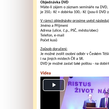
Objednávka DVD
Máte-li zájem o záznam semináře na DVD, 
je 350,- Kč + dobírka 100,- Kč (jsou-li DVD za
V rámci objednávky prosíme uvést následují
Jméno a Příjmení
Adresa (ulice, č.p., PSČ, město/obec)
Telefon, e-mail
Počet kusů
Způsob doručení:
Je možné zvolit osobní odběr v Českém Těšíně
i na jiných místech ČR a SR.
DVD je možné zaslat také poštou - na dobír
Videa
Play
Video