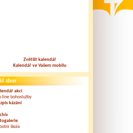
Zvětšit kalendář
Kalendář ve Vašem mobilu
áš sbor
lendář akcí
-line bohoslužby
zpis kázání
chív
togalerie
botní škola