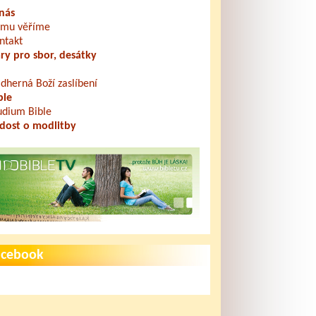
nás
mu věříme
ntakt
ry pro sbor, desátky
dherná Boží zaslíbení
ble
udium Bible
dost o modlitby
acebook