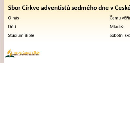
Sbor Církve adventistů sedmého dne v Česk
O nás
Čemu věř
Děti
Mládež
Studium Bible
Sobotní šk