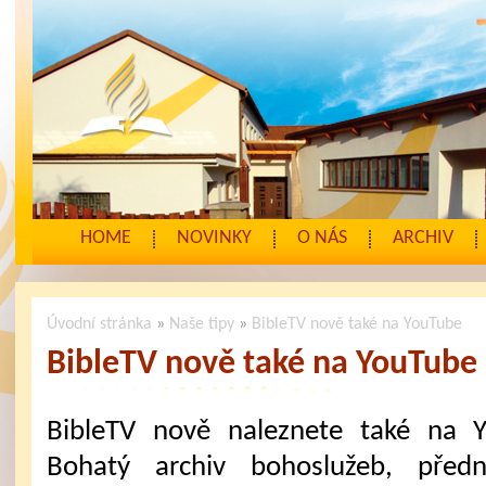
HOME
NOVINKY
O NÁS
ARCHIV
Úvodní stránka
»
Naše tipy
»
BibleTV nově také na YouTube
BibleTV nově také na YouTube
BibleTV nově naleznete také na Y
Bohatý archiv bohoslužeb, před