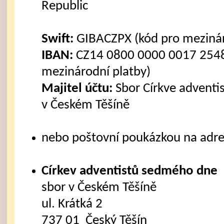
Republic
Swift:
GIBACZPX (kód pro mezinár
IBAN:
CZ14 0800 0000 0017 2548
mezinárodní platby)
Majitel účtu:
Sbor Církve advent
v Českém Těšíně
nebo poštovní poukázkou na adre
Církev adventistů sedmého dne
sbor v Českém Těšíně
ul. Krátká 2
737 01 Český Těšín