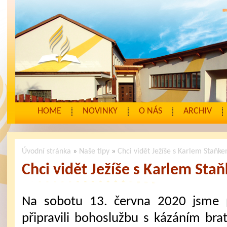
HOME
NOVINKY
O NÁS
ARCHIV
Úvodní stránka
»
Naše tipy
»
Chci vidět Ježíše s Karlem Staňk
Chci vidět Ježíše s Karlem Sta
Na sobotu 13. června 2020 jsme 
připravili bohoslužbu s kázáním brat