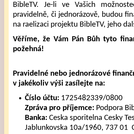
BibleTV. Je-li ve Vašich možnost
pravidelně, či jednorázově, budou fi
na raelizaci projektu BibleTV, jeho dal
Věříme, že Vám Pán Bůh tyto fina
požehná!
Pravidelné nebo jednorázové finanč
v jakékoliv výši zasílejte na:
Číslo účtu:
1725482339/0800
Zpráva pro příjemce:
Podpora Bi
Banka:
Ceska sporitelna Cesky Tes
Jablunkovska 10a/1960, 737 01 C