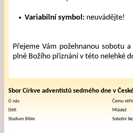
Variabilní symbol:
neuvádějte!
Přejeme Vám požehnanou sobotu a 
plné Božího přiznání v této nelehké d
Sbor Církve adventistů sedmého dne v Česk
O nás
Čemu věř
Děti
Mládež
Studium Bible
Sobotní šk