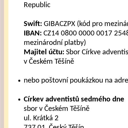
Republic
Swift:
GIBACZPX (kód pro mezinár
IBAN:
CZ14 0800 0000 0017 2548
mezinárodní platby)
Majitel účtu:
Sbor Církve advent
v Českém Těšíně
nebo poštovní poukázkou na adre
Církev adventistů sedmého dne
sbor v Českém Těšíně
ul. Krátká 2
737 01 Český Těšín