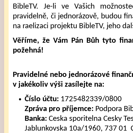
BibleTV. Je-li ve Vašich možnost
pravidelně, či jednorázově, budou fi
na raelizaci projektu BibleTV, jeho dal
Věříme, že Vám Pán Bůh tyto fina
požehná!
Pravidelné nebo jednorázové finanč
v jakékoliv výši zasílejte na:
Číslo účtu:
1725482339/0800
Zpráva pro příjemce:
Podpora Bi
Banka:
Ceska sporitelna Cesky Tes
Jablunkovska 10a/1960, 737 01 C