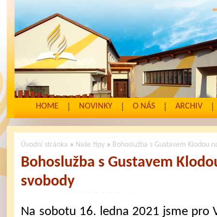
HOME
NOVINKY
O NÁS
ARCHIV
Úvodní stránka
»
Naše tipy
»
Bohoslužba s Gustavem Klodou n
Bohoslužba s Gustavem Klodo
svobody
Na sobotu 16. ledna 2021 jsme pro 