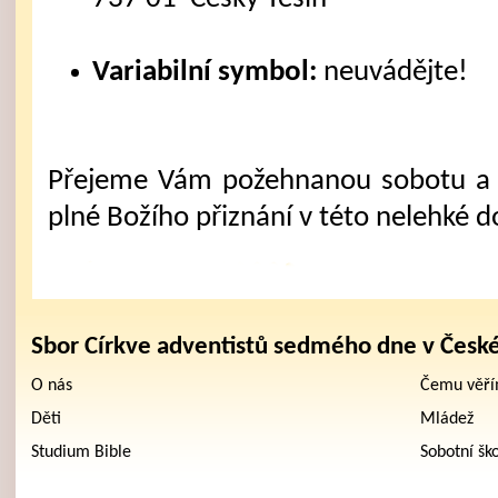
Variabilní symbol:
neuvádějte!
Přejeme Vám požehnanou sobotu a 
plné Božího přiznání v této nelehké d
Sbor Církve adventistů sedmého dne v Česk
O nás
Čemu věř
Děti
Mládež
Studium Bible
Sobotní šk