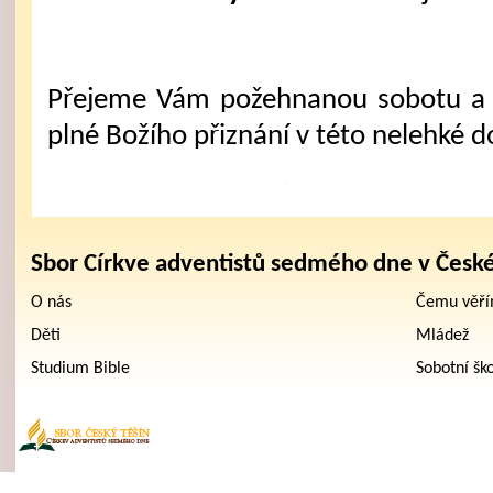
Přejeme Vám požehnanou sobotu a 
plné Božího přiznání v této nelehké d
Sbor Církve adventistů sedmého dne v Česk
O nás
Čemu věř
Děti
Mládež
Studium Bible
Sobotní šk