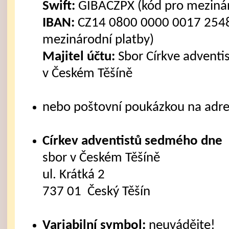
Swift:
GIBACZPX (kód pro mezinár
IBAN:
CZ14 0800 0000 0017 2548
mezinárodní platby)
Majitel účtu:
Sbor Církve advent
v Českém Těšíně
nebo poštovní poukázkou na adre
Církev adventistů sedmého dne
sbor v Českém Těšíně
ul. Krátká 2
737 01 Český Těšín
Variabilní symbol:
neuvádějte!