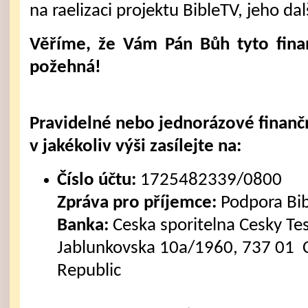
na raelizaci projektu BibleTV, jeho dal
Věříme, že Vám Pán Bůh tyto fina
požehná!
Pravidelné nebo jednorázové finanč
v jakékoliv výši zasílejte na:
Číslo účtu:
1725482339/0800
Zpráva pro příjemce:
Podpora Bi
Banka:
Ceska sporitelna Cesky Tes
Jablunkovska 10a/1960, 737 01 C
Republic