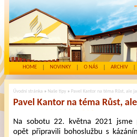
HOME
NOVINKY
O NÁS
ARCHIV
Úvodní stránka
»
Naše tipy
»
Pavel Kantor na téma Růst, ale j
Pavel Kantor na téma Růst, ale
Na sobotu 22. května 2021 jsme 
opět připravili bohoslužbu s kázání