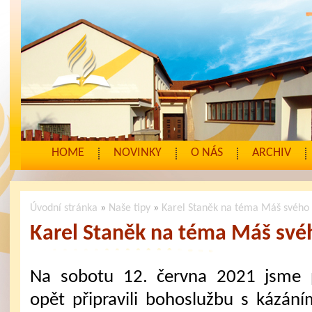
HOME
NOVINKY
O NÁS
ARCHIV
Úvodní stránka
»
Naše tipy
»
Karel Staněk na téma Máš svého
Karel Staněk na téma Máš své
Na sobotu 12. června 2021 jsme 
opět připravili bohoslužbu s kázání