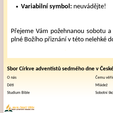
Variabilní symbol:
neuvádějte!
Přejeme Vám požehnanou sobotu a 
plné Božího přiznání v této nelehké d
Sbor Církve adventistů sedmého dne v Česk
O nás
Čemu věř
Děti
Mládež
Studium Bible
Sobotní šk