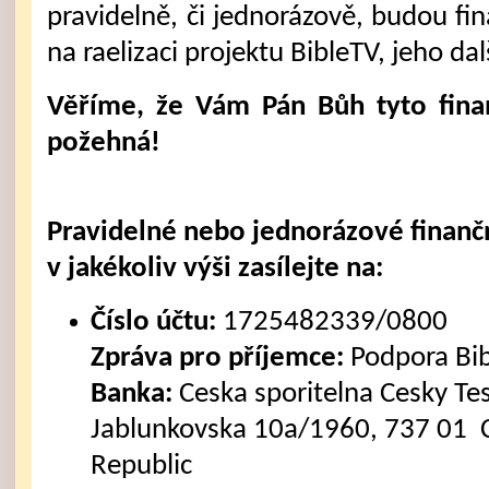
pravidelně, či jednorázově, budou fi
na raelizaci projektu BibleTV, jeho dal
Věříme, že Vám Pán Bůh tyto fina
požehná!
Pravidelné nebo jednorázové finanč
v jakékoliv výši zasílejte na:
Číslo účtu:
1725482339/0800
Zpráva pro příjemce:
Podpora Bi
Banka:
Ceska sporitelna Cesky Tes
Jablunkovska 10a/1960, 737 01 C
Republic