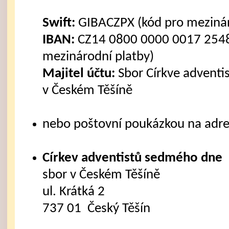
Swift:
GIBACZPX (kód pro mezinár
IBAN:
CZ14 0800 0000 0017 2548
mezinárodní platby)
Majitel účtu:
Sbor Církve advent
v Českém Těšíně
nebo poštovní poukázkou na adre
Církev adventistů sedmého dne
sbor v Českém Těšíně
ul. Krátká 2
737 01 Český Těšín