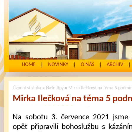
HOME
NOVINKY
O NÁS
ARCHIV
Úvodní stránka
»
Naše tipy
»
Mirka Ilečková na téma 5 podmín
Mirka Ilečková na téma 5 podm
Na sobotu 3. července 2021 jsme 
opět připravili bohoslužbu s kázání