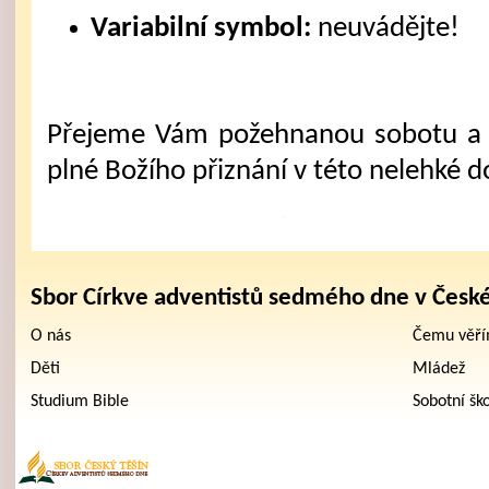
Variabilní symbol:
neuvádějte!
Přejeme Vám požehnanou sobotu a 
plné Božího přiznání v této nelehké d
Sbor Církve adventistů sedmého dne v Česk
O nás
Čemu věř
Děti
Mládež
Studium Bible
Sobotní šk