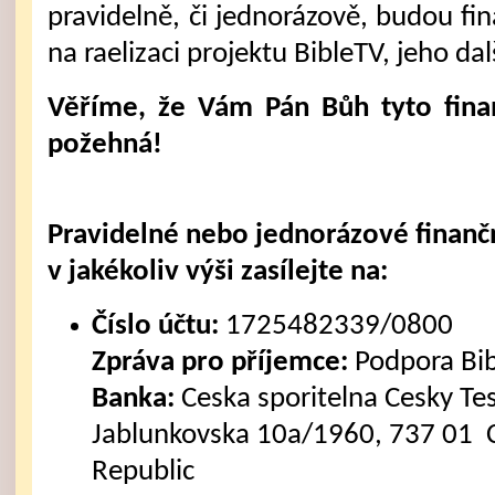
pravidelně, či jednorázově, budou fi
na raelizaci projektu BibleTV, jeho dal
Věříme, že Vám Pán Bůh tyto fina
požehná!
Pravidelné nebo jednorázové finanč
v jakékoliv výši zasílejte na:
Číslo účtu:
1725482339/0800
Zpráva pro příjemce:
Podpora Bi
Banka:
Ceska sporitelna Cesky Tes
Jablunkovska 10a/1960, 737 01 C
Republic