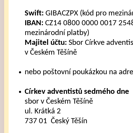
Swift:
GIBACZPX (kód pro mezinár
IBAN:
CZ14 0800 0000 0017 2548
mezinárodní platby)
Majitel účtu:
Sbor Církve advent
v Českém Těšíně
nebo poštovní poukázkou na adre
Církev adventistů sedmého dne
sbor v Českém Těšíně
ul. Krátká 2
737 01 Český Těšín