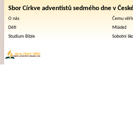
Sbor Církve adventistů sedmého dne v Česk
O nás
Čemu věř
Děti
Mládež
Studium Bible
Sobotní šk