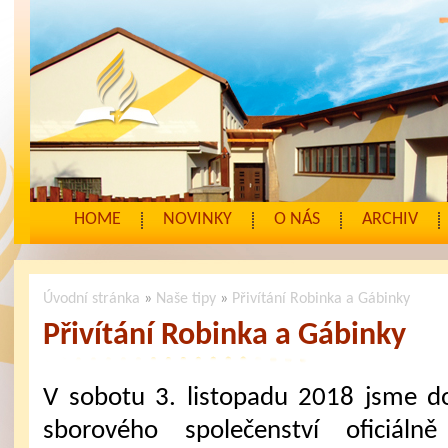
HOME
NOVINKY
O NÁS
ARCHIV
Úvodní stránka
»
Naše tipy
»
Přivítání Robinka a Gábinky
Přivítání Robinka a Gábinky
V sobotu 3. listopadu 2018 jsme d
sborového společenství oficiálně 