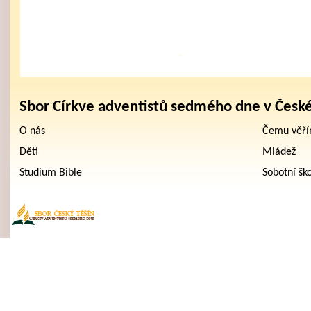
Sbor Církve adventistů sedmého dne v Česk
O nás
Čemu věř
Děti
Mládež
Studium Bible
Sobotní šk