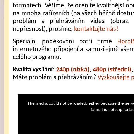
formátech. Věříme, že oceníte kvalitnější obr
na mnoha zařízeních (na všech běžně dostupn
problém s přehráváním videa (obraz, 
nepřesnost), prosíme,
kontaktujte nás!
Speciální poděkování patří firmě
Horal
internetového připojení a samozřejmě všem, 
celého programu.
Kvalita vysílání:
240p (nízká)
,
480p (střední)
Máte problém s přehráváním?
Vyzkoušejte 
This
is
The media could not be loaded, either because the serve
a
modal
format is not supporte
window.