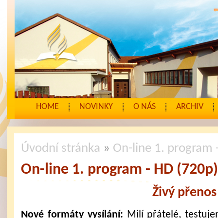
HOME
NOVINKY
O NÁS
ARCHIV
Úvodní stránka
»
On-line 1. program 
On-line 1. program - HD (720p
Živý přenos
Nové formáty vysílání:
Milí přátelé, testuj